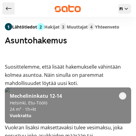
FI
Takaisin hakutuloksiin
1
Lähtötiedot
2
Hakijat
3
Muuttajat
4
Yhteenveto
Asuntohakemus
Suosittelemme, että lisäät hakemukselle vähintään
kolmea asuntoa. Näin sinulla on paremmat
mahdollisuudet löytää uusi koti.
Mechelininkatu 12-14
Helsinki, Etu-Töölö
24 m² · 1h+kt
Vuokrattu
Vuokran lisäksi maksettavaksi tulee vesimaksu, joka
perustuu joko asukkaiden määrään tai