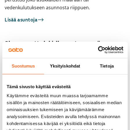
vedenkulutukseen asunnosta riippuen.
Lisää asuntoja
Sinua saattaisi kiinnostaa myös
1
/
11
Tunturikatu 16
Suostumus
Yksityiskohdat
Tietoja
1
/
7
Helsinki, Etu-Töölö
42,5 m² · 1h+k
Messeniuksenkatu
Vapautumassa 1.9.
999 €
Helsinki, Taka-Töölö
Tämä sivusto käyttää evästeitä
20 m² · 1h+kk
Vapautumassa 1.9.
Käytämme evästeitä muun muassa tarjoamamme
sisällön ja mainosten räätälöimiseen, sosiaalisen median
ominaisuuksien tukemiseen ja kävijämäärämme
analysoimiseen. Evästeiden avulla tehdyssä mainonnan
kohdentamisessa kävijää ei yksilöidä eikä tietoja