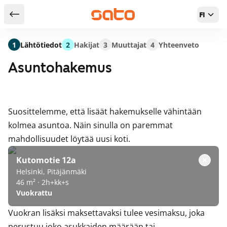
FI
Takaisin hakutuloksiin
1
Lähtötiedot
2
Hakijat
3
Muuttajat
4
Yhteenveto
Asuntohakemus
Suosittelemme, että lisäät hakemukselle vähintään
kolmea asuntoa. Näin sinulla on paremmat
mahdollisuudet löytää uusi koti.
Kutomotie 12a
Helsinki, Pitäjänmäki
46 m² · 2h+kk+s
Vuokrattu
Vuokran lisäksi maksettavaksi tulee vesimaksu, joka
perustuu joko asukkaiden määrään tai