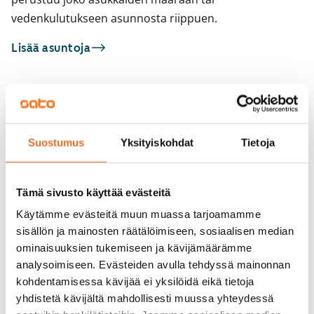
vedenkulutukseen asunnosta riippuen.
Lisää asuntoja
Sinua saattaisi kiinnostaa myös
1
/
16
1
/
2
Suostumus
Yksityiskohdat
Tietoja
Kyläkirkontie 13
Kutomotie 14
Seniorille
Helsinki, Pitäjänmäki
Helsinki, Pitäjänmäki
39,5 m² · 2h+kk
37 m² · 2h+kk
Tämä sivusto käyttää evästeitä
Heti vapaa
769 €
Vapautumassa 16.9.
Käytämme evästeitä muun muassa tarjoamamme
sisällön ja mainosten räätälöimiseen, sosiaalisen median
ominaisuuksien tukemiseen ja kävijämäärämme
analysoimiseen. Evästeiden avulla tehdyssä mainonnan
kohdentamisessa kävijää ei yksilöidä eikä tietoja
yhdistetä kävijältä mahdollisesti muussa yhteydessä