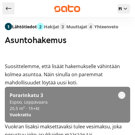
FI
Takaisin hakutuloksiin
1
Lähtötiedot
2
Hakijat
3
Muuttajat
4
Yhteenveto
Asuntohakemus
Suosittelemme, että lisäät hakemukselle vähintään
kolmea asuntoa. Näin sinulla on paremmat
mahdollisuudet löytää uusi koti.
Porarinkatu 3
Espoo, Leppävaara
20,5 m² · 1h+kt
Vuokrattu
Vuokran lisäksi maksettavaksi tulee vesimaksu, joka
perustuu joko asukkaiden määrään tai