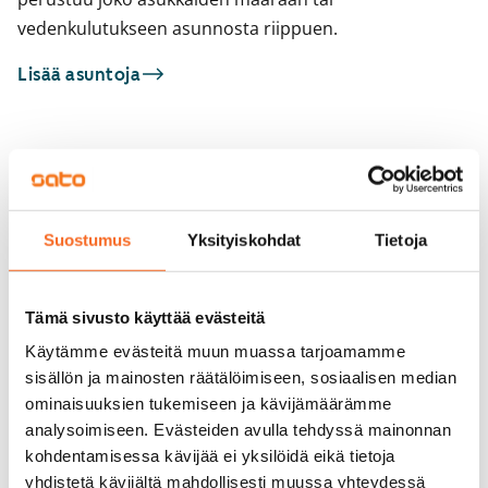
vedenkulutukseen asunnosta riippuen.
Lisää asuntoja
Sinua saattaisi kiinnostaa myös
1
/
58
1
/
4
Suostumus
Yksityiskohdat
Tietoja
Runoratsunkatu 15
Runoratsunkatu 1
Espoo, Leppävaara
Espoo, Leppävaara
26,5 m² · 1h+kt
32,5 m² · 1h+kt
Tämä sivusto käyttää evästeitä
Vapautumassa 1.9.
799 €
Vapautumassa 1.9.
Käytämme evästeitä muun muassa tarjoamamme
sisällön ja mainosten räätälöimiseen, sosiaalisen median
ominaisuuksien tukemiseen ja kävijämäärämme
analysoimiseen. Evästeiden avulla tehdyssä mainonnan
kohdentamisessa kävijää ei yksilöidä eikä tietoja
yhdistetä kävijältä mahdollisesti muussa yhteydessä