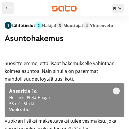
FI
Takaisin hakutuloksiin
1
Lähtötiedot
2
Hakijat
3
Muuttajat
4
Yhteenveto
Asuntohakemus
Suosittelemme, että lisäät hakemukselle vähintään
kolmea asuntoa. Näin sinulla on paremmat
mahdollisuudet löytää uusi koti.
Ansaritie 1a
Helsinki, Etelä-Haaga
53 m² · 3h+kt
Vuokrattu
Vuokran lisäksi maksettavaksi tulee vesimaksu, joka
perustuu joko asukkaiden määrään tai