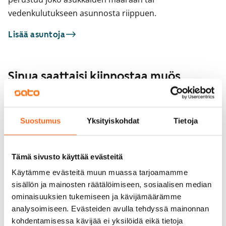
vedenkulutukseen asunnosta riippuen.
Lisää asuntoja
Sinua saattaisi kiinnostaa myös
1
/
35
Näyttelijäntie 24
Helsinki, Pohjois-Haaga
Suostumus
Yksityiskohdat
Tietoja
63 m² · 3h+kt
1
/
7
Vapautumassa 1.9.
1 229 €
Korppaanmäentie 
Helsinki, Pikku Huopal
Tämä sivusto käyttää evästeitä
80,5 m² · 3h+k+s
Käytämme evästeitä muun muassa tarjoamamme
Vapautumassa 1.9.
sisällön ja mainosten räätälöimiseen, sosiaalisen median
ominaisuuksien tukemiseen ja kävijämäärämme
analysoimiseen. Evästeiden avulla tehdyssä mainonnan
kohdentamisessa kävijää ei yksilöidä eikä tietoja