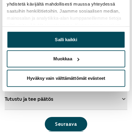
yhdistetä kävijältä mahdollisesti muussa yhteydessä
saatuihin henkilötietoihin. Jaamme sosiaalisen median,
mainosalan ja analytiikka-alan kumppaneillemme tietoja
siitä, miten käytät sivustoamme. Kumppanimme voivat
yhdistää näitä tietoja muihin tietoihin, joita olet antanut
Katso tarkemmat ohjeet
heille tai joita on kerätty, kun olet käyttänyt heidän
Salli kaikki
palvelujaan.
Lisää koteja hakemukselle
Muokkaa
Tunnistaudu ja hae
Hyväksy vain välttämättömät evästeet
Tutustu ja tee päätös
Seuraava