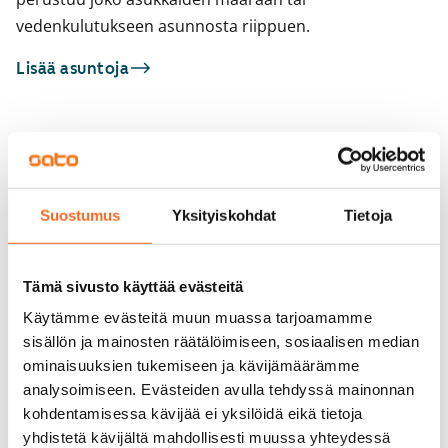
vedenkulutukseen asunnosta riippuen.
Lisää asuntoja
Sinua saattaisi kiinnostaa myös
1
/
13
1
/
1
Kulmavuorenkatu 6
Hakaniemenkatu 
Suostumus
Yksityiskohdat
Tietoja
Helsinki, Sörnäinen
Helsinki, Hakaniemi
21 m² · 1h+kk
37 m² · 1h+kt
Vapautumassa 1.9.
729 €
Vapautumassa 1.9.
Tämä sivusto käyttää evästeitä
Käytämme evästeitä muun muassa tarjoamamme
sisällön ja mainosten räätälöimiseen, sosiaalisen median
ominaisuuksien tukemiseen ja kävijämäärämme
analysoimiseen. Evästeiden avulla tehdyssä mainonnan
kohdentamisessa kävijää ei yksilöidä eikä tietoja
yhdistetä kävijältä mahdollisesti muussa yhteydessä