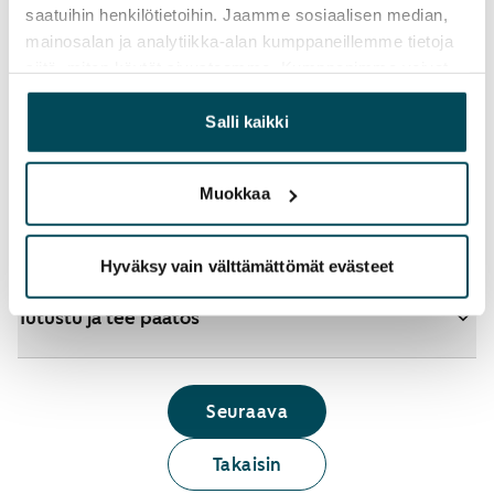
saatuihin henkilötietoihin. Jaamme sosiaalisen median,
mainosalan ja analytiikka-alan kumppaneillemme tietoja
siitä, miten käytät sivustoamme. Kumppanimme voivat
Katso tarkemmat ohjeet
yhdistää näitä tietoja muihin tietoihin, joita olet antanut
heille tai joita on kerätty, kun olet käyttänyt heidän
Salli kaikki
palvelujaan.
Lisää koteja hakemukselle
Muokkaa
Tunnistaudu ja hae
Hyväksy vain välttämättömät evästeet
Tutustu ja tee päätös
Seuraava
Takaisin