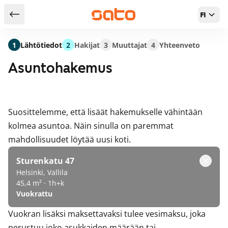
FI
Takaisin hakutuloksiin
1
Lähtötiedot
2
Hakijat
3
Muuttajat
4
Yhteenveto
Asuntohakemus
Suosittelemme, että lisäät hakemukselle vähintään
kolmea asuntoa. Näin sinulla on paremmat
mahdollisuudet löytää uusi koti.
Sturenkatu 47
Helsinki, Vallila
45,4 m² · 1h+k
Vuokrattu
Vuokran lisäksi maksettavaksi tulee vesimaksu, joka
perustuu joko asukkaiden määrään tai