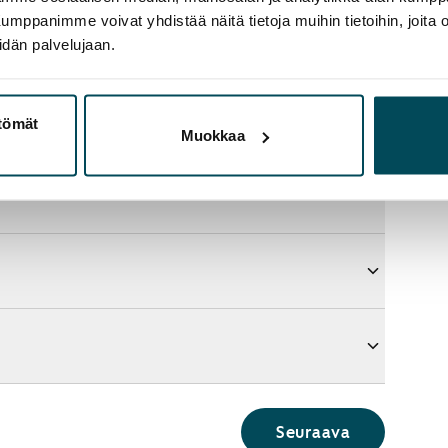
panimme voivat yhdistää näitä tietoja muihin tietoihin, joita olet
idän palvelujaan.
ttömät
Muokkaa
Seuraava