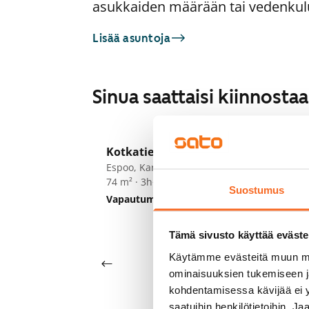
asukkaiden määrään tai vedenkul
Lisää asuntoja
Sinua saattaisi kiinnost
1
/
33
Kotkatie 6
Ko
Espoo, Karakallio
Es
74 m² · 3h+k
74
Suostumus
Vapautumassa 1.9.
1 079 €
Va
Tämä sivusto käyttää eväste
Käytämme evästeitä muun mu
ominaisuuksien tukemiseen 
kohdentamisessa kävijää ei y
saatuihin henkilötietoihin. J