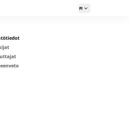
FI
tötiedot
ijat
uttajat
teenveto