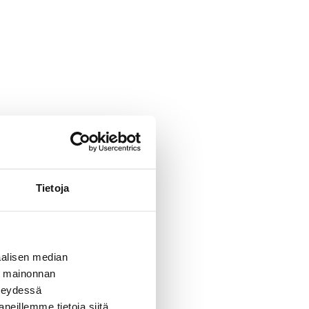
Tietoja
1 099 €
alisen median
ä mainonnan
hteydessä
neillemme tietoja siitä,