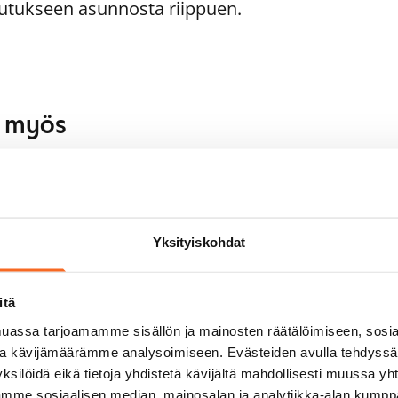
utukseen asunnosta riippuen.
aa myös
1
/
20
tkatie 6
1
/
22
poo, Karakallio
 m² · 3h+k
Kulovalkeankuja 2
Yksityiskohdat
pautumassa 1.9.
1 079 €
Espoo, Tuomarila
68 m² · 3h+kk+s
Vapautumassa 1.9.
itä
assa tarjoamamme sisällön ja mainosten räätälöimiseen, sosia
ja kävijämäärämme analysoimiseen. Evästeiden avulla tehdyss
ksilöidä eikä tietoja yhdistetä kävijältä mahdollisesti muussa y
aamme sosiaalisen median, mainosalan ja analytiikka-alan kumppa