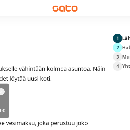
1
Läh
2
Hak
3
Mu
4
Yh
ukselle vähintään kolmea asuntoa. Näin
t löytää uusi koti.
9 €
ee vesimaksu, joka perustuu joko