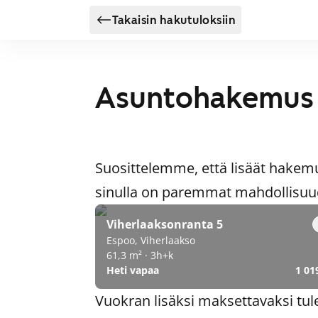
Takaisin hakutuloksiin
Asuntohakemus
Suosittelemme, että lisäät hakem
sinulla on paremmat mahdollisuude
Viherlaaksonranta 5
Espoo, Viherlaakso
61,3 m² · 3h+k
Heti vapaa
1 01
Vuokran lisäksi maksettavaksi tul