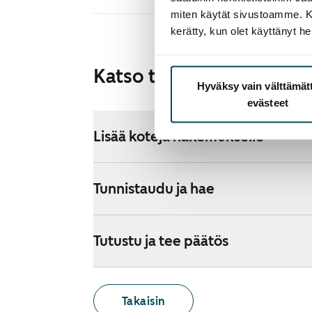
miten käytät sivustoamme. Kump
kerätty, kun olet käyttänyt he
Katso tarkemmat ohjeet
Hyväksy vain välttämä
evästeet
Lisää koteja hakemukselle
Tunnistaudu ja hae
Tutustu ja tee päätös
Takaisin