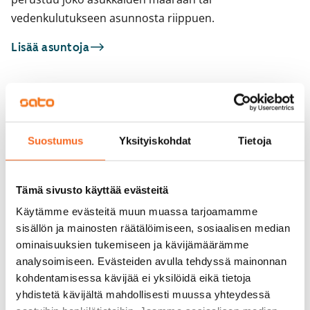
vedenkulutukseen asunnosta riippuen.
Lisää asuntoja
Sinua saattaisi kiinnostaa myös
1
/
13
1
/
4
Suostumus
Yksityiskohdat
Tietoja
Aitolahdentie 24
Saarenvainionkatu
Tampere, Linnainmaa
Tampere, Kaukajärvi
70,5 m² · 3h+kt+s
74 m² · 3h+k
Tämä sivusto käyttää evästeitä
Vapautumassa 1.10.
1 149 €
Heti vapaa
Käytämme evästeitä muun muassa tarjoamamme
sisällön ja mainosten räätälöimiseen, sosiaalisen median
ominaisuuksien tukemiseen ja kävijämäärämme
analysoimiseen. Evästeiden avulla tehdyssä mainonnan
kohdentamisessa kävijää ei yksilöidä eikä tietoja
yhdistetä kävijältä mahdollisesti muussa yhteydessä