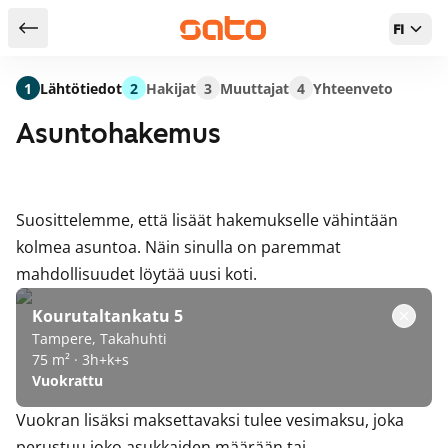
FI
Takaisin hakutuloksiin
1
Lähtötiedot
2
Hakijat
3
Muuttajat
4
Yhteenveto
Asuntohakemus
Suosittelemme, että lisäät hakemukselle vähintään
kolmea asuntoa. Näin sinulla on paremmat
mahdollisuudet löytää uusi koti.
Kourutaltankatu 5
Tampere, Takahuhti
75 m² · 3h+k+s
Vuokrattu
Vuokran lisäksi maksettavaksi tulee vesimaksu, joka
perustuu joko asukkaiden määrään tai