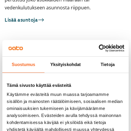
vedenkulutukseen asunnosta riippuen.
Lisää asuntoja
Sinua saattaisi kiinnostaa myös
1
/
37
1
/
8
Suostumus
Yksityiskohdat
Tietoja
Henttaan puistokatu 8
Viherlaaksonranta
Espoo, Suurpelto
Espoo, Viherlaakso
40 m² · 2h+kt
51,4 m² · 2h+k
Tämä sivusto käyttää evästeitä
Vapautumassa 1.10.
829 €
Vapautumassa 10.8.
Käytämme evästeitä muun muassa tarjoamamme
sisällön ja mainosten räätälöimiseen, sosiaalisen median
ominaisuuksien tukemiseen ja kävijämäärämme
analysoimiseen. Evästeiden avulla tehdyssä mainonnan
kohdentamisessa kävijää ei yksilöidä eikä tietoja
yhdistetä kävijältä mahdollisesti muussa yhteydessä