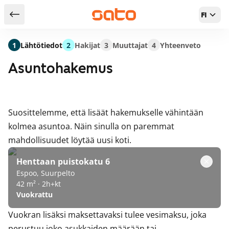
FI
Takaisin hakutuloksiin
1
Lähtötiedot
2
Hakijat
3
Muuttajat
4
Yhteenveto
Asuntohakemus
Suosittelemme, että lisäät hakemukselle vähintään
kolmea asuntoa. Näin sinulla on paremmat
mahdollisuudet löytää uusi koti.
Henttaan puistokatu 6
Espoo, Suurpelto
42 m² · 2h+kt
Vuokrattu
Vuokran lisäksi maksettavaksi tulee vesimaksu, joka
perustuu joko asukkaiden määrään tai