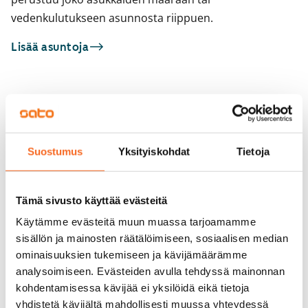
vedenkulutukseen asunnosta riippuen.
Lisää asuntoja
Sinua saattaisi kiinnostaa myös
1
/
1
Leikosaarentie 11
ARA
1
/
21
Helsinki, Vuosaari
Suostumus
Yksityiskohdat
Tietoja
44,5 m² · 2h+kk+s
Leikosaarentie 12
Vapautumassa 1.9.
Helsinki, Vuosaari
66 m² · 2h+k+s
Tämä sivusto käyttää evästeitä
Heti vapaa
919 €
Käytämme evästeitä muun muassa tarjoamamme
sisällön ja mainosten räätälöimiseen, sosiaalisen median
ominaisuuksien tukemiseen ja kävijämäärämme
analysoimiseen. Evästeiden avulla tehdyssä mainonnan
kohdentamisessa kävijää ei yksilöidä eikä tietoja
yhdistetä kävijältä mahdollisesti muussa yhteydessä