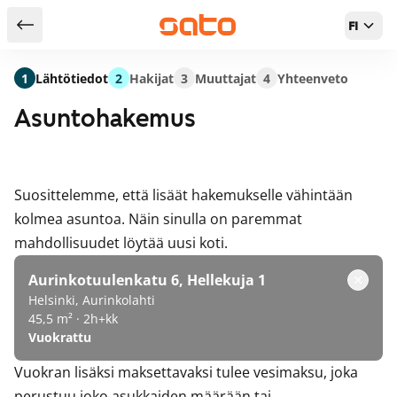
FI
Takaisin hakutuloksiin
1
Lähtötiedot
2
Hakijat
3
Muuttajat
4
Yhteenveto
Asuntohakemus
Suosittelemme, että lisäät hakemukselle vähintään
kolmea asuntoa. Näin sinulla on paremmat
mahdollisuudet löytää uusi koti.
Aurinkotuulenkatu 6, Hellekuja 1
Helsinki, Aurinkolahti
45,5 m² · 2h+kk
Vuokrattu
Vuokran lisäksi maksettavaksi tulee vesimaksu, joka
perustuu joko asukkaiden määrään tai