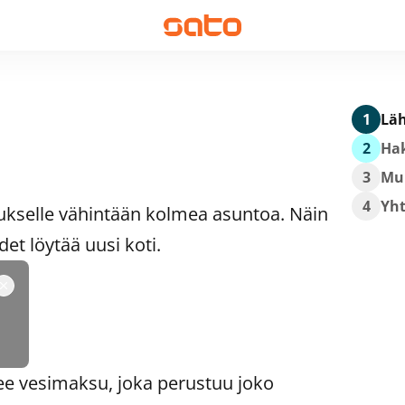
1
Läh
2
Hak
3
Mu
4
Yh
ukselle vähintään kolmea asuntoa. Näin
t löytää uusi koti.
ee vesimaksu, joka perustuu joko