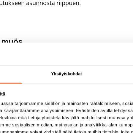
utukseen asunnosta riippuen.
aa myös
1
/
14
1
/
33
ikukuja 4a
Raiviosuonmäki 3
ntaa, Martinlaakso
Vantaa, Martinlaakso
Yksityiskohdat
 m² · 4h+k
74 m² · 4h+kt
pautumassa 24.8.
1 259 €
Vapautumassa 1.9.
itä
assa tarjoamamme sisällön ja mainosten räätälöimiseen, sosia
ja kävijämäärämme analysoimiseen. Evästeiden avulla tehdyss
ksilöidä eikä tietoja yhdistetä kävijältä mahdollisesti muussa y
aamme sosiaalisen median, mainosalan ja analytiikka-alan kumppa
panimme voivat yhdistää näitä tietoja muihin tietoihin, joita olet