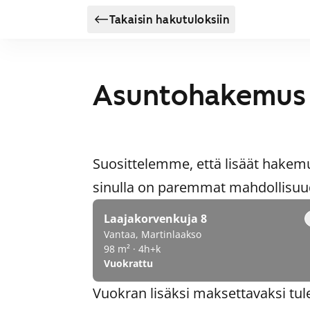
Takaisin hakutuloksiin
Asuntohakemus
Suosittelemme, että lisäät hakem
sinulla on paremmat mahdollisuude
Laajakorvenkuja 8
Vantaa, Martinlaakso
98 m² · 4h+k
Vuokrattu
Vuokran lisäksi maksettavaksi tul