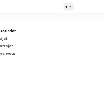
FI
tötiedot
ijat
uttajat
teenveto