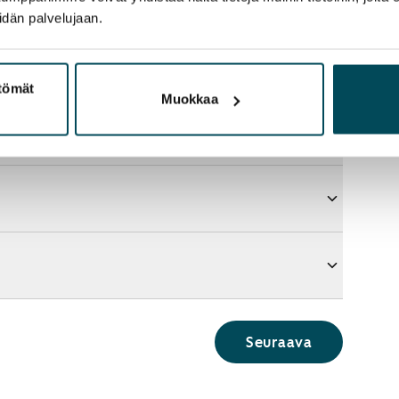
idän palvelujaan.
ttömät
Muokkaa
Seuraava