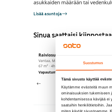
asukkaiden määrään tai vedenkul
Lisää asuntoja
Sinua saattaisi kiinnost
1
/
26
Raiviosuonmäki 9
Ra
Vantaa, Martinlaakso
Va
Suostumus
67 m² · 4h+kk
83
Vapautumassa 1.11.
1 279 €
Va
Tämä sivusto käyttää eväste
Käytämme evästeitä muun mu
ominaisuuksien tukemiseen 
kohdentamisessa kävijää ei y
saatuihin henkilötietoihin. J
miten käytät sivustoamme. Kump