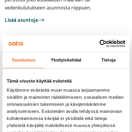
vedenkulutukseen asunnosta riippuen.
Lisää asuntoja
Sinua saattaisi kiinnostaa myös
1
/
8
1
/
2
Suostumus
Yksityiskohdat
Tietoja
Kaustisenpolku 1
Viulutie 1
Helsinki, Kannelmäki
Helsinki, Kannelmäki
88 m² · 4h+k
91,5 m² · 4h+k
Tämä sivusto käyttää evästeitä
Vapautumassa 1.9.
1 349 €
Vapautumassa 9.10.
Käytämme evästeitä muun muassa tarjoamamme
sisällön ja mainosten räätälöimiseen, sosiaalisen median
ominaisuuksien tukemiseen ja kävijämäärämme
analysoimiseen. Evästeiden avulla tehdyssä mainonnan
kohdentamisessa kävijää ei yksilöidä eikä tietoja
yhdistetä kävijältä mahdollisesti muussa yhteydessä