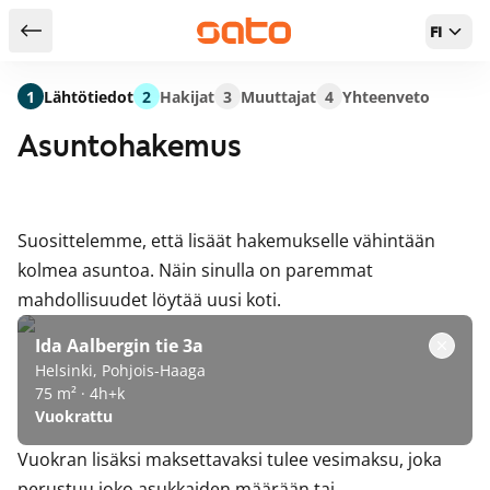
FI
Takaisin hakutuloksiin
1
Lähtötiedot
2
Hakijat
3
Muuttajat
4
Yhteenveto
Asuntohakemus
Suosittelemme, että lisäät hakemukselle vähintään
kolmea asuntoa. Näin sinulla on paremmat
mahdollisuudet löytää uusi koti.
Ida Aalbergin tie 3a
Helsinki, Pohjois-Haaga
75 m² · 4h+k
Vuokrattu
Vuokran lisäksi maksettavaksi tulee vesimaksu, joka
perustuu joko asukkaiden määrään tai