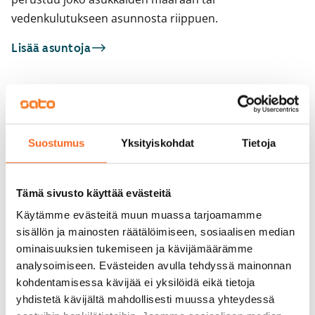
vedenkulutukseen asunnosta riippuen.
Lisää asuntoja
Sinua saattaisi kiinnostaa myös
1
/
25
1
/
2
Suostumus
Yksityiskohdat
Tietoja
Sepetlahdentie 6
Aapelinkatu 1
ARA
Espoo, Matinkylä
Espoo, Matinkylä
33,5 m² · 1h+k
28,5 m² · 1h+kk
Tämä sivusto käyttää evästeitä
Heti vapaa
779 €
Heti vapaa
Käytämme evästeitä muun muassa tarjoamamme
sisällön ja mainosten räätälöimiseen, sosiaalisen median
ominaisuuksien tukemiseen ja kävijämäärämme
analysoimiseen. Evästeiden avulla tehdyssä mainonnan
kohdentamisessa kävijää ei yksilöidä eikä tietoja
yhdistetä kävijältä mahdollisesti muussa yhteydessä