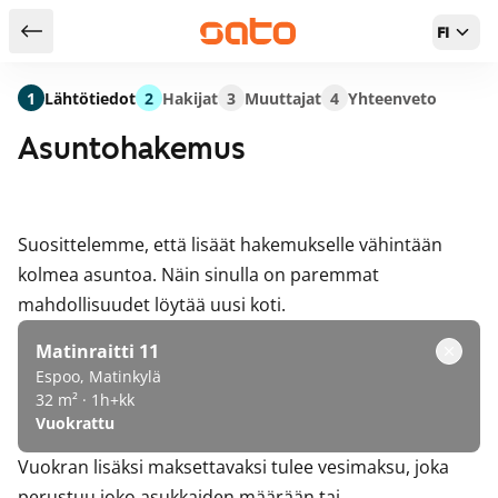
FI
Takaisin hakutuloksiin
1
Lähtötiedot
2
Hakijat
3
Muuttajat
4
Yhteenveto
Asuntohakemus
Suosittelemme, että lisäät hakemukselle vähintään
kolmea asuntoa. Näin sinulla on paremmat
mahdollisuudet löytää uusi koti.
Matinraitti 11
Espoo, Matinkylä
32 m² · 1h+kk
Vuokrattu
Vuokran lisäksi maksettavaksi tulee vesimaksu, joka
perustuu joko asukkaiden määrään tai