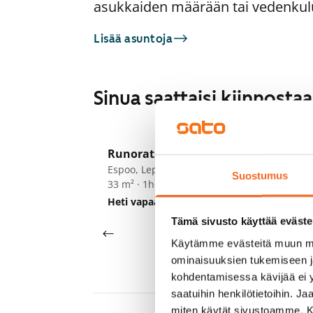
asukkaiden määrään tai vedenkul
Lisää asuntoja
Sinua saattaisi kiinnost
1
/
39
Runoratsunkatu 5
Po
Espoo, Leppävaara
Es
Suostumus
33 m² · 1h+kt
32
Heti vapaa
769 €
He
Tämä sivusto käyttää eväste
Käytämme evästeitä muun mu
ominaisuuksien tukemiseen 
kohdentamisessa kävijää ei y
saatuihin henkilötietoihin. J
miten käytät sivustoamme. Kump