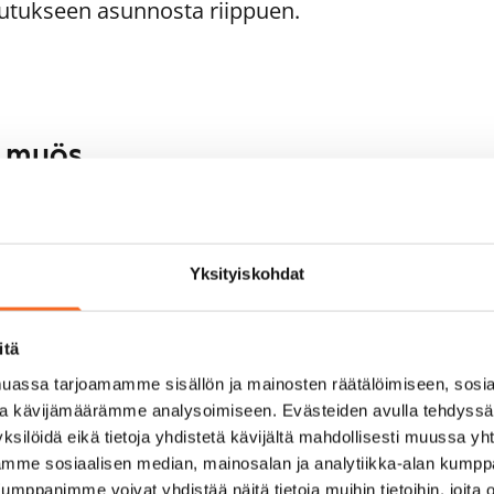
utukseen asunnosta riippuen.
aa myös
1
/
37
1
/
40
rarinkatu 3
Porarinkatu 3
poo, Leppävaara
Espoo, Leppävaara
Yksityiskohdat
,5 m² · 1h+kt
32,5 m² · 1h+kt+s
ti vapaa
699 €
Heti vapaa
itä
assa tarjoamamme sisällön ja mainosten räätälöimiseen, sosia
ja kävijämäärämme analysoimiseen. Evästeiden avulla tehdyss
ksilöidä eikä tietoja yhdistetä kävijältä mahdollisesti muussa y
aamme sosiaalisen median, mainosalan ja analytiikka-alan kumppa
panimme voivat yhdistää näitä tietoja muihin tietoihin, joita olet