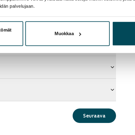
idän palvelujaan.
ttömät
Muokkaa
Seuraava