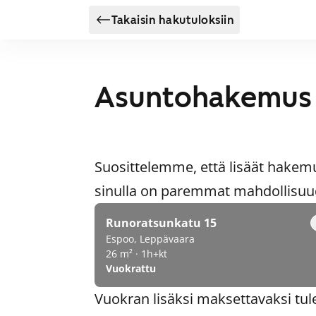
Takaisin hakutuloksiin
Asuntohakemus
Suosittelemme, että lisäät hakem
sinulla on paremmat mahdollisuude
Runoratsunkatu 15
Espoo, Leppävaara
26 m² · 1h+kt
Vuokrattu
Vuokran lisäksi maksettavaksi tul