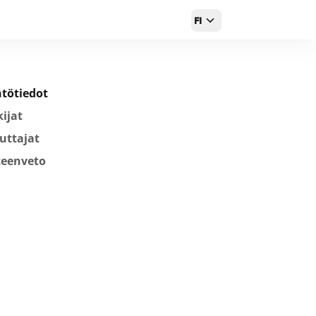
FI
tötiedot
ijat
uttajat
teenveto