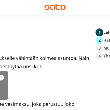
1
Läh
2
Hak
3
Mu
4
Yh
ukselle vähintään kolmea asuntoa. Näin
t löytää uusi koti.
ee vesimaksu, joka perustuu joko