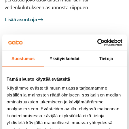
vedenkulutukseen asunnosta riippuen.
Lisää asuntoja
Sinua saattaisi kiinnostaa myös
1
/
26
1
/
1
Suostumus
Yksityiskohdat
Tietoja
Raiviosuonmäki 9
Raikukuja 4a
Vantaa, Martinlaakso
Vantaa, Martinlaakso
67 m² · 4h+kk
83 m² · 4h+k
Tämä sivusto käyttää evästeitä
Vapautumassa 1.11.
1 279 €
Vapautumassa 24.8.
Käytämme evästeitä muun muassa tarjoamamme
sisällön ja mainosten räätälöimiseen, sosiaalisen median
ominaisuuksien tukemiseen ja kävijämäärämme
analysoimiseen. Evästeiden avulla tehdyssä mainonnan
kohdentamisessa kävijää ei yksilöidä eikä tietoja
yhdistetä kävijältä mahdollisesti muussa yhteydessä