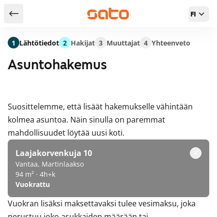
FI
Takaisin hakutuloksiin
1
Lähtötiedot
2
Hakijat
3
Muuttajat
4
Yhteenveto
Asuntohakemus
Suosittelemme, että lisäät hakemukselle vähintään
kolmea asuntoa. Näin sinulla on paremmat
mahdollisuudet löytää uusi koti.
Laajakorvenkuja 10
Vantaa, Martinlaakso
94 m² · 4h+k
Vuokrattu
Vuokran lisäksi maksettavaksi tulee vesimaksu, joka
perustuu joko asukkaiden määrään tai