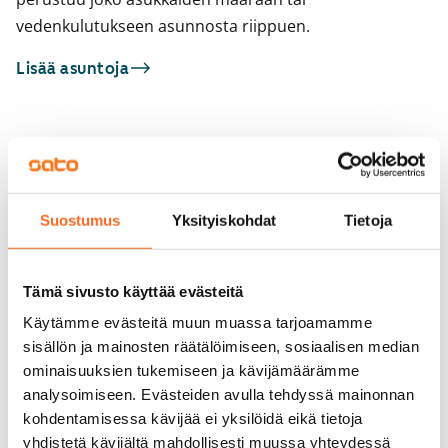
vedenkulutukseen asunnosta riippuen.
Lisää asuntoja
Sinua saattaisi kiinnostaa myös
1
/
2
Porttikuja 11
1
/
28
Helsinki, Kontula
Suostumus
Yksityiskohdat
Tietoja
25,5 m² · 1h+kt
Keinulaudantie 7
Vapautumassa 1.9.
Helsinki, Kontula
24 m² · 1h+kt
Tämä sivusto käyttää evästeitä
Vapautumassa 1.9.
669 €
Käytämme evästeitä muun muassa tarjoamamme
sisällön ja mainosten räätälöimiseen, sosiaalisen median
ominaisuuksien tukemiseen ja kävijämäärämme
analysoimiseen. Evästeiden avulla tehdyssä mainonnan
kohdentamisessa kävijää ei yksilöidä eikä tietoja
yhdistetä kävijältä mahdollisesti muussa yhteydessä