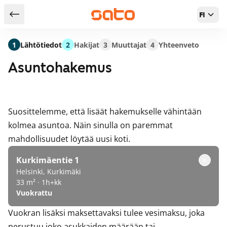
FI
Takaisin hakutuloksiin
1
Lähtötiedot
2
Hakijat
3
Muuttajat
4
Yhteenveto
Asuntohakemus
Suosittelemme, että lisäät hakemukselle vähintään
kolmea asuntoa. Näin sinulla on paremmat
mahdollisuudet löytää uusi koti.
Kurkimäentie 1
Helsinki, Kurkimäki
33 m² · 1h+kk
Vuokrattu
Vuokran lisäksi maksettavaksi tulee vesimaksu, joka
perustuu joko asukkaiden määrään tai