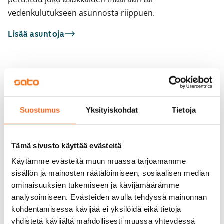
vedenkulutukseen asunnosta riippuen.
Lisää asuntoja
Sinua saattaisi kiinnostaa myös
1
/
14
1
/
1
Suostumus
Yksityiskohdat
Tietoja
Ida Aalbergin tie 3a
Ida Aalbergin tie 3
Helsinki, Pohjois-Haaga
Helsinki, Pohjois-Haag
53 m² · 2h+k
53 m² · 2h+k
Tämä sivusto käyttää evästeitä
Vapautumassa 1.9.
869 €
Vapautumassa 1.9.
Käytämme evästeitä muun muassa tarjoamamme
sisällön ja mainosten räätälöimiseen, sosiaalisen median
ominaisuuksien tukemiseen ja kävijämäärämme
analysoimiseen. Evästeiden avulla tehdyssä mainonnan
kohdentamisessa kävijää ei yksilöidä eikä tietoja
yhdistetä kävijältä mahdollisesti muussa yhteydessä