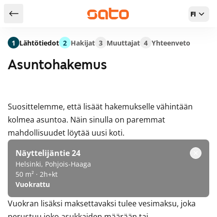
FI
Takaisin hakutuloksiin
1
Lähtötiedot
2
Hakijat
3
Muuttajat
4
Yhteenveto
Asuntohakemus
Suosittelemme, että lisäät hakemukselle vähintään
kolmea asuntoa. Näin sinulla on paremmat
mahdollisuudet löytää uusi koti.
Näyttelijäntie 24
Helsinki, Pohjois-Haaga
50 m² · 2h+kt
Vuokrattu
Vuokran lisäksi maksettavaksi tulee vesimaksu, joka
perustuu joko asukkaiden määrään tai