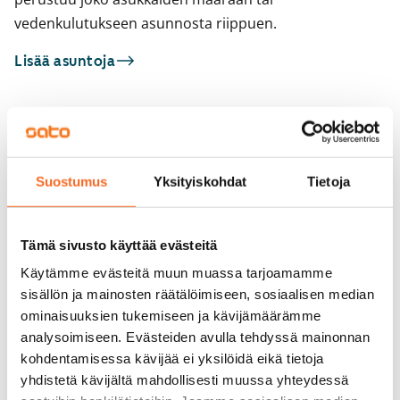
vedenkulutukseen asunnosta riippuen.
Lisää asuntoja
Sinua saattaisi kiinnostaa myös
1
/
9
1
/
5
Suostumus
Yksityiskohdat
Tietoja
Leikosaarentie 12
Kauppakartanonka
ARA
Helsinki, Vuosaari
Helsinki, Itäkeskus
87 m² · 4h+k+s
96,5 m² · 4h+k
Tämä sivusto käyttää evästeitä
Vapautumassa 1.9.
1 439 €
Vapautumassa 9.10.
Käytämme evästeitä muun muassa tarjoamamme
sisällön ja mainosten räätälöimiseen, sosiaalisen median
ominaisuuksien tukemiseen ja kävijämäärämme
analysoimiseen. Evästeiden avulla tehdyssä mainonnan
kohdentamisessa kävijää ei yksilöidä eikä tietoja
yhdistetä kävijältä mahdollisesti muussa yhteydessä