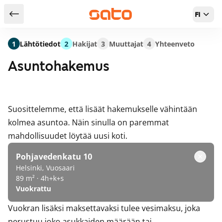
FI
Takaisin hakutuloksiin
1
Lähtötiedot
2
Hakijat
3
Muuttajat
4
Yhteenveto
Asuntohakemus
Suosittelemme, että lisäät hakemukselle vähintään
kolmea asuntoa. Näin sinulla on paremmat
mahdollisuudet löytää uusi koti.
Pohjavedenkatu 10
Helsinki, Vuosaari
89 m² · 4h+k+s
Vuokrattu
Vuokran lisäksi maksettavaksi tulee vesimaksu, joka
perustuu joko asukkaiden määrään tai