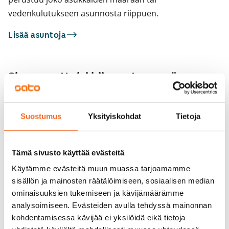
vedenkulutukseen asunnosta riippuen.
Lisää asuntoja
Sinua saattaisi kiinnostaa myös
1
/
24
Raikukuja 4a
Seniorille
Suostumus
Yksityiskohdat
Tietoja
1
/
1
Vantaa, Martinlaakso
54 m² · 2h+k
Kivivuorentie 8
Heti vapaa
859 €
Vantaa, Martinlaakso
Tämä sivusto käyttää evästeitä
45 m² · 2h+kk
Vapautumassa 1.9.
Käytämme evästeitä muun muassa tarjoamamme
sisällön ja mainosten räätälöimiseen, sosiaalisen median
ominaisuuksien tukemiseen ja kävijämäärämme
analysoimiseen. Evästeiden avulla tehdyssä mainonnan
kohdentamisessa kävijää ei yksilöidä eikä tietoja