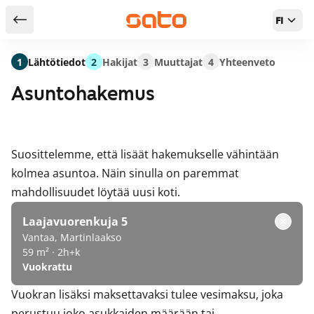
FI
Takaisin hakutuloksiin
1
Lähtötiedot
2
Hakijat
3
Muuttajat
4
Yhteenveto
Asuntohakemus
Suosittelemme, että lisäät hakemukselle vähintään
kolmea asuntoa. Näin sinulla on paremmat
mahdollisuudet löytää uusi koti.
Laajavuorenkuja 5
Vantaa, Martinlaakso
59 m² · 2h+k
Vuokrattu
Vuokran lisäksi maksettavaksi tulee vesimaksu, joka
perustuu joko asukkaiden määrään tai