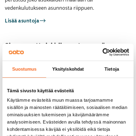
vedenkulutukseen asunnosta riippuen.
Lisää asuntoja
Sinua saattaisi kiinnostaa myös
1
/
18
Porarinkatu 2 D-E
Suostumus
Yksityiskohdat
Tietoja
1
/
1
Espoo, Leppävaara
48 m² · 2h+kk+s
Porarinkatu 2 D-E
Vapautumassa 1.9.
929 €
Espoo, Leppävaara
Tämä sivusto käyttää evästeitä
48 m² · 2h+kk+s
Vapautumassa 1.9.
Käytämme evästeitä muun muassa tarjoamamme
sisällön ja mainosten räätälöimiseen, sosiaalisen median
ominaisuuksien tukemiseen ja kävijämäärämme
analysoimiseen. Evästeiden avulla tehdyssä mainonnan
kohdentamisessa kävijää ei yksilöidä eikä tietoja