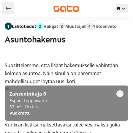
FI
Takaisin hakutuloksiin
1
Lähtötiedot
2
Hakijat
3
Muuttajat
4
Yhteenveto
Asuntohakemus
Suosittelemme, että lisäät hakemukselle vähintään
kolmea asuntoa. Näin sinulla on paremmat
mahdollisuudet löytää uusi koti.
Zanseninkuja 6
Espoo, Leppävaara
53 m² · 2h+k+s
Vuokrattu
Vuokran lisäksi maksettavaksi tulee vesimaksu, joka
perustuu joko asukkaiden määrään tai