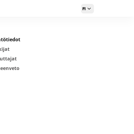
FI
tötiedot
ijat
uttajat
teenveto