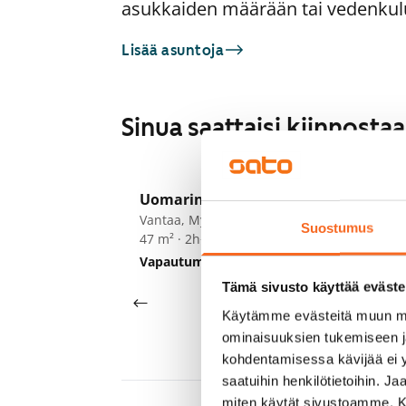
asukkaiden määrään tai vedenkul
Lisää asuntoja
Sinua saattaisi kiinnost
1
/
21
Uomarinne 1
Hu
A
Vantaa, Myyrmäki
Va
Suostumus
47 m² · 2h+kk
45
Vapautumassa 1.9.
849 €
He
Tämä sivusto käyttää eväste
Käytämme evästeitä muun mu
ominaisuuksien tukemiseen 
kohdentamisessa kävijää ei y
saatuihin henkilötietoihin. J
miten käytät sivustoamme. Kump