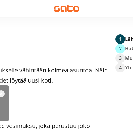
1
Läh
2
Hak
3
Mu
4
Yh
ukselle vähintään kolmea asuntoa. Näin
t löytää uusi koti.
ee vesimaksu, joka perustuu joko