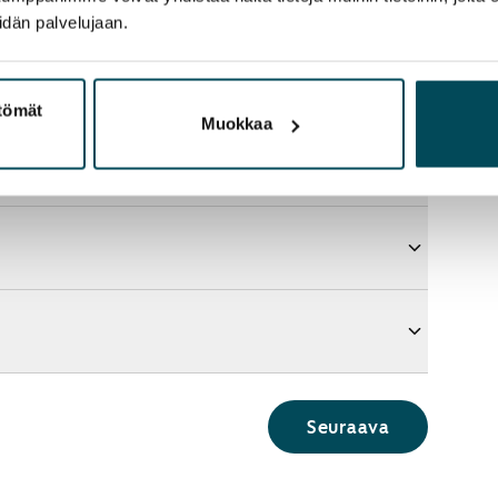
idän palvelujaan.
ttömät
Muokkaa
Seuraava