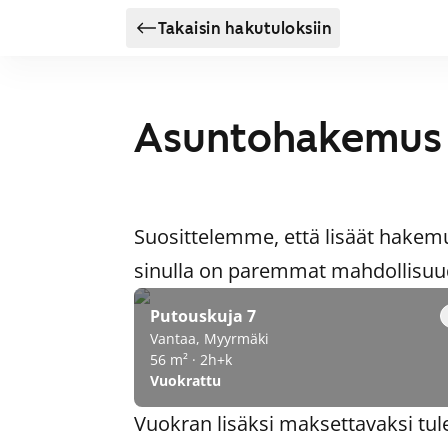
Takaisin hakutuloksiin
Asuntohakemus
Suosittelemme, että lisäät hakem
sinulla on paremmat mahdollisuude
Putouskuja 7
Vantaa, Myyrmäki
56 m² · 2h+k
Vuokrattu
Vuokran lisäksi maksettavaksi tul