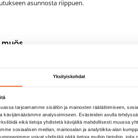
utukseen asunnosta riippuen.
aa myös
1
/
17
1
/
27
ddingenpolku 5
Huddingenpolku 5
RA
ARA
ntaa, Myyrmäki
Vantaa, Myyrmäki
Yksityiskohdat
 m² · 2h+kk
45 m² · 2h+kk
ti vapaa
799 €
Heti vapaa
itä
assa tarjoamamme sisällön ja mainosten räätälöimiseen, sosia
ja kävijämäärämme analysoimiseen. Evästeiden avulla tehdyss
ksilöidä eikä tietoja yhdistetä kävijältä mahdollisesti muussa y
aamme sosiaalisen median, mainosalan ja analytiikka-alan kumppa
panimme voivat yhdistää näitä tietoja muihin tietoihin, joita olet