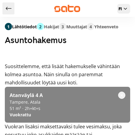
FI
Takaisin hakutuloksiin
1
Lähtötiedot
2
Hakijat
3
Muuttajat
4
Yhteenveto
Asuntohakemus
Suosittelemme, että lisäät hakemukselle vähintään
kolmea asuntoa. Näin sinulla on paremmat
mahdollisuudet löytää uusi koti.
Atanväylä 4 A
Tampere, Atala
51 m² · 2h+kt+s
Vuokrattu
Vuokran lisäksi maksettavaksi tulee vesimaksu, joka
perustuu joko asukkaiden määrään tai