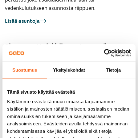
vedenkulutukseen asunnosta riippuen.
Lisää asuntoja
Sinua saattaisi kiinnostaa myös
1
/
22
Dunckerinkatu 2
Suostumus
Yksityiskohdat
Tietoja
1
/
2
Tampere, Atala
43 m² · 2h+kk+s
Kourutaltankatu 5
Heti vapaa
799 €
Tampere, Takahuhti
Tämä sivusto käyttää evästeitä
53 m² · 2h+kk+s
Heti vapaa
Käytämme evästeitä muun muassa tarjoamamme
sisällön ja mainosten räätälöimiseen, sosiaalisen median
ominaisuuksien tukemiseen ja kävijämäärämme
analysoimiseen. Evästeiden avulla tehdyssä mainonnan
kohdentamisessa kävijää ei yksilöidä eikä tietoja