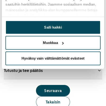
saatuihin henkilötietoihin. Jaamme sosiaalisen median,
mainosalan ja analytiikka-alan kumppaneillemme tietoja
siitä, miten käytät sivustoamme. Kumppanimme voivat
Katso tarkemmat ohjeet
yhdistää näitä tietoja muihin tietoihin, joita olet antanut
heille tai joita on kerätty, kun olet käyttänyt heidän
Salli kaikki
palvelujaan.
Lisää koteja hakemukselle
Muokkaa
Tunnistaudu ja hae
Hyväksy vain välttämättömät evästeet
Tutustu ja tee päätös
Seuraava
Takaisin