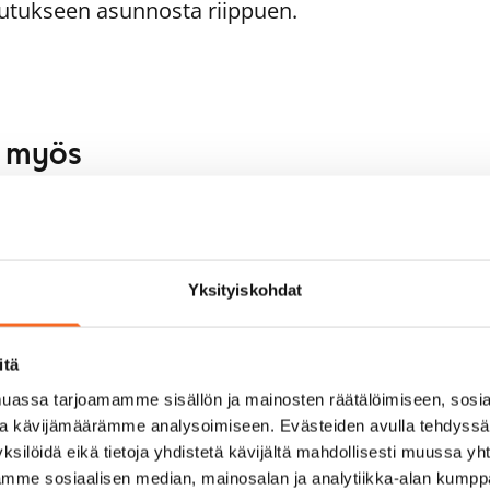
utukseen asunnosta riippuen.
aa myös
1
/
37
Runoratsunkatu 5
1
/
46
Espoo, Leppävaara
33 m² · 1h+kt
noratsunkatu 15
Yksityiskohdat
Heti vapaa
poo, Leppävaara
,5 m² · 1h+kt
pautumassa 1.9.
825 €
itä
assa tarjoamamme sisällön ja mainosten räätälöimiseen, sosia
ja kävijämäärämme analysoimiseen. Evästeiden avulla tehdyss
ksilöidä eikä tietoja yhdistetä kävijältä mahdollisesti muussa y
aamme sosiaalisen median, mainosalan ja analytiikka-alan kumppa