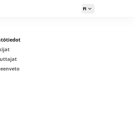
FI
tötiedot
ijat
uttajat
teenveto