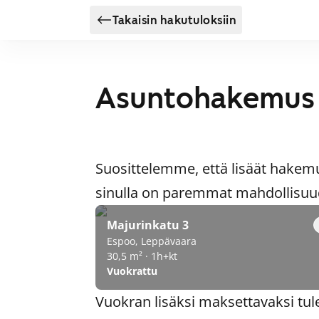
Takaisin hakutuloksiin
Asuntohakemus
Suosittelemme, että lisäät hakem
sinulla on paremmat mahdollisuude
Majurinkatu 3
Espoo, Leppävaara
30,5 m² · 1h+kt
Vuokrattu
Vuokran lisäksi maksettavaksi tul