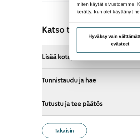
miten käytät sivustoamme. Kump
kerätty, kun olet käyttänyt he
Katso tarkemmat ohjeet
Hyväksy vain välttämä
evästeet
Lisää koteja hakemukselle
Tunnistaudu ja hae
Tutustu ja tee päätös
Takaisin