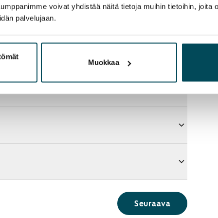
panimme voivat yhdistää näitä tietoja muihin tietoihin, joita olet
idän palvelujaan.
ttömät
Muokkaa
Seuraava