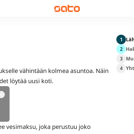
1
Läh
2
Hak
3
Mu
4
Yh
ukselle vähintään kolmea asuntoa. Näin
t löytää uusi koti.
ee vesimaksu, joka perustuu joko