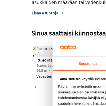
asukkaiden määrään tai vedenkul
Lisää asuntoja
Sinua saattaisi kiinnost
1
/
58
Runoratsunkatu 15
Ru
Suostumus
Espoo, Leppävaara
Es
26,5 m² · 1h+kt
32
Vapautumassa 1.9.
799 €
Va
Tämä sivusto käyttää eväste
Käytämme evästeitä muun mu
ominaisuuksien tukemiseen 
kohdentamisessa kävijää ei y
saatuihin henkilötietoihin. J