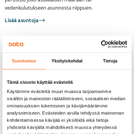
vedenkulutukseen asunnosta riippuen.
Lisää asuntoja
Sinua saattaisi kiinnostaa myös
1
/
16
1
/
2
Suostumus
Yksityiskohdat
Tietoja
Huddingenpolku 5
Kukinkuja 2
ARA
Vantaa, Myyrmäki
Vantaa, Martinlaakso
40 m² · 1h+k
31,5 m² · 1h+kt
Tämä sivusto käyttää evästeitä
Heti vapaa
779 €
Heti vapaa
Käytämme evästeitä muun muassa tarjoamamme
sisällön ja mainosten räätälöimiseen, sosiaalisen median
ominaisuuksien tukemiseen ja kävijämäärämme
analysoimiseen. Evästeiden avulla tehdyssä mainonnan
kohdentamisessa kävijää ei yksilöidä eikä tietoja
yhdistetä kävijältä mahdollisesti muussa yhteydessä