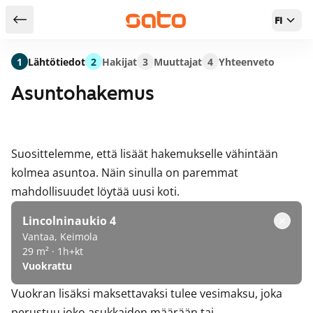
FI
Takaisin hakutuloksiin
1
Lähtötiedot
2
Hakijat
3
Muuttajat
4
Yhteenveto
Asuntohakemus
Suosittelemme, että lisäät hakemukselle vähintään
kolmea asuntoa. Näin sinulla on paremmat
mahdollisuudet löytää uusi koti.
Lincolninaukio 4
Vantaa, Keimola
29 m² · 1h+kt
Vuokrattu
Vuokran lisäksi maksettavaksi tulee vesimaksu, joka
perustuu joko asukkaiden määrään tai