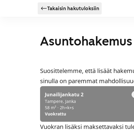
Takaisin hakutuloksiin
Asuntohakemus
Suosittelemme, että lisäät hakem
sinulla on paremmat mahdollisuude
Junailijankatu 2
Tampere, Janka
58 m² · 2h+k+s
Vuokrattu
Vuokran lisäksi maksettavaksi tul