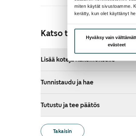
miten käytät sivustoamme. Kump
kerätty, kun olet käyttänyt he
Katso tarkemmat ohjeet
Hyväksy vain välttämä
evästeet
Lisää koteja hakemukselle
Tunnistaudu ja hae
Tutustu ja tee päätös
Takaisin