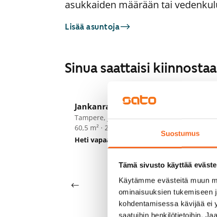
asukkaiden määrään tai vedenkul
Lisää asuntoja
Sinua saattaisi kiinnost
1
/
20
Jankanraitti 20
Ja
ARA
Tampere, Janka
Ta
60,5 m² · 2h+k+s
46
Suostumus
Heti vapaa
871 €
Va
Tämä sivusto käyttää eväste
Käytämme evästeitä muun mu
ominaisuuksien tukemiseen 
kohdentamisessa kävijää ei y
saatuihin henkilötietoihin. J