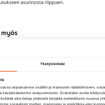
utukseen asunnosta riippuen.
aa myös
1
/
13
nkanraitti 13
1
/
25
mpere, Janka
 m² · 2h+kk+s
Kourutaltankatu 5
Yksityiskohdat
pautumassa 1.9.
799 €
Tampere, Takahuhti
53 m² · 2h+kk+s
Heti vapaa
itä
assa tarjoamamme sisällön ja mainosten räätälöimiseen, sosia
ja kävijämäärämme analysoimiseen. Evästeiden avulla tehdyss
ksilöidä eikä tietoja yhdistetä kävijältä mahdollisesti muussa y
aamme sosiaalisen median, mainosalan ja analytiikka-alan kumppa