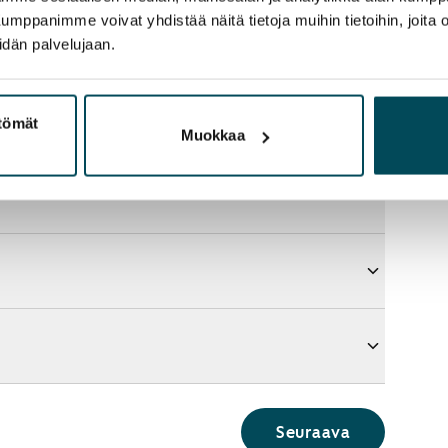
panimme voivat yhdistää näitä tietoja muihin tietoihin, joita olet
idän palvelujaan.
ttömät
Muokkaa
Seuraava