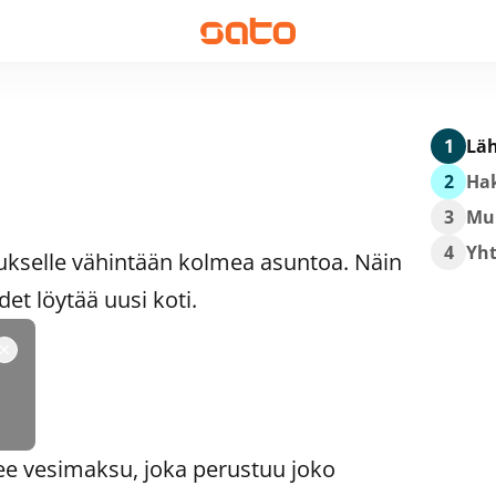
1
Läh
2
Hak
3
Mu
4
Yh
ukselle vähintään kolmea asuntoa. Näin
t löytää uusi koti.
ee vesimaksu, joka perustuu joko