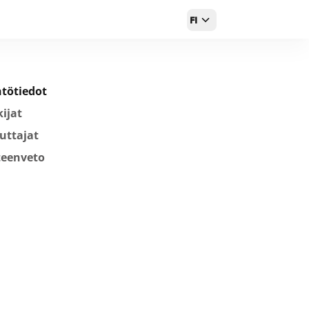
FI
tötiedot
ijat
uttajat
teenveto