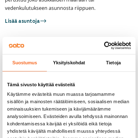
vedenkulutukseen asunnosta riippuen.
Lisää asuntoja
Sinua saattaisi kiinnostaa myös
1
/
15
1
/
1
Suostumus
Yksityiskohdat
Tietoja
Ruovedenkatu 11
Tarjanteenkatu 5
Tampere, Hervanta
Tampere, Hervanta
56 m² · 2h+k
54 m² · 2h+k
Tämä sivusto käyttää evästeitä
Heti vapaa
825 €
Heti vapaa
Käytämme evästeitä muun muassa tarjoamamme
sisällön ja mainosten räätälöimiseen, sosiaalisen median
ominaisuuksien tukemiseen ja kävijämäärämme
analysoimiseen. Evästeiden avulla tehdyssä mainonnan
kohdentamisessa kävijää ei yksilöidä eikä tietoja
yhdistetä kävijältä mahdollisesti muussa yhteydessä