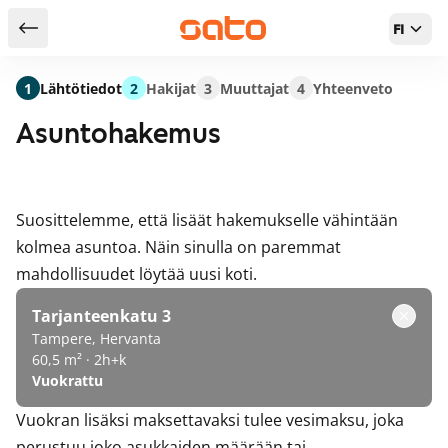
FI
Takaisin hakutuloksiin
1
Lähtötiedot
2
Hakijat
3
Muuttajat
4
Yhteenveto
Asuntohakemus
Suosittelemme, että lisäät hakemukselle vähintään
kolmea asuntoa. Näin sinulla on paremmat
mahdollisuudet löytää uusi koti.
Tarjanteenkatu 3
Tampere, Hervanta
60,5 m² · 2h+k
Vuokrattu
Vuokran lisäksi maksettavaksi tulee vesimaksu, joka
perustuu joko asukkaiden määrään tai