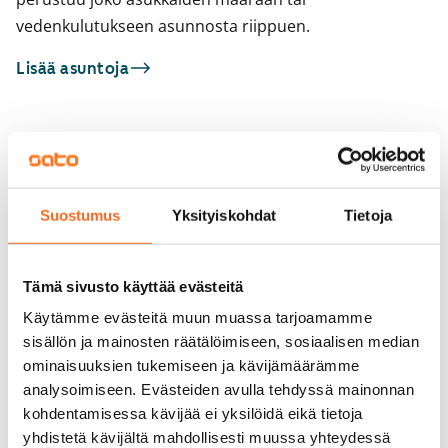
vedenkulutukseen asunnosta riippuen.
Lisää asuntoja
Sinua saattaisi kiinnostaa myös
1
/
39
1
/
7
Neulaspolku 2
Suostumus
Yksityiskohdat
Tietoja
Seniorille
Espoo, Tapiola
Jousenkaari 7
60,5 m² · 2h+kk+s
Espoo, Tapiola
40 m² · 2h+k
Vapautumassa 1.9.
1 379 €
Tämä sivusto käyttää evästeitä
Vapautumassa 1.9.
Käytämme evästeitä muun muassa tarjoamamme
sisällön ja mainosten räätälöimiseen, sosiaalisen median
ominaisuuksien tukemiseen ja kävijämäärämme
analysoimiseen. Evästeiden avulla tehdyssä mainonnan
kohdentamisessa kävijää ei yksilöidä eikä tietoja
yhdistetä kävijältä mahdollisesti muussa yhteydessä