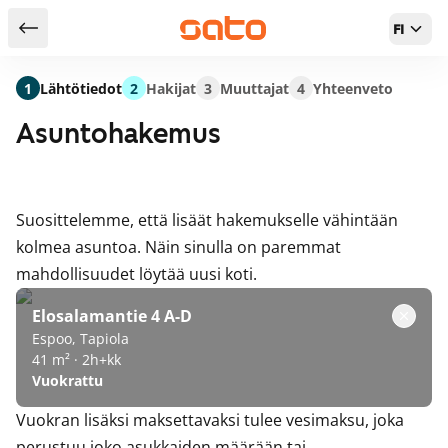
FI
Takaisin hakutuloksiin
1
Lähtötiedot
2
Hakijat
3
Muuttajat
4
Yhteenveto
Asuntohakemus
Suosittelemme, että lisäät hakemukselle vähintään
kolmea asuntoa. Näin sinulla on paremmat
mahdollisuudet löytää uusi koti.
Elosalamantie 4 A-D
Espoo, Tapiola
41 m² · 2h+kk
Vuokrattu
Vuokran lisäksi maksettavaksi tulee vesimaksu, joka
perustuu joko asukkaiden määrään tai