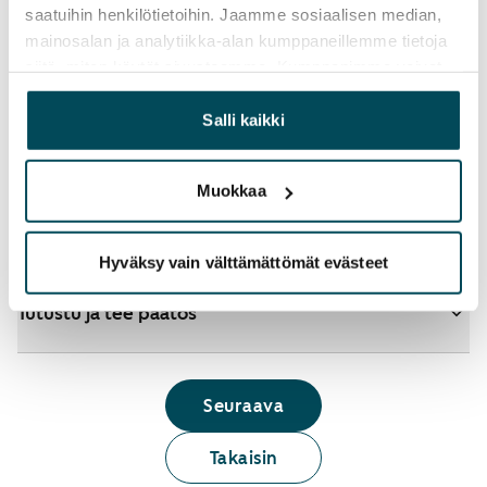
saatuihin henkilötietoihin. Jaamme sosiaalisen median,
mainosalan ja analytiikka-alan kumppaneillemme tietoja
siitä, miten käytät sivustoamme. Kumppanimme voivat
Katso tarkemmat ohjeet
yhdistää näitä tietoja muihin tietoihin, joita olet antanut
heille tai joita on kerätty, kun olet käyttänyt heidän
Salli kaikki
palvelujaan.
Lisää koteja hakemukselle
Muokkaa
Tunnistaudu ja hae
Hyväksy vain välttämättömät evästeet
Tutustu ja tee päätös
Seuraava
Takaisin