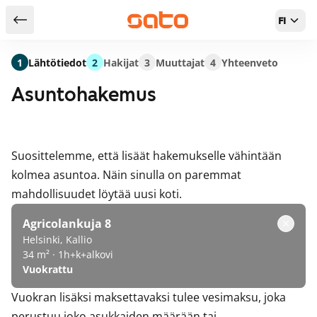
FI
Takaisin hakutuloksiin
1
Lähtötiedot
2
Hakijat
3
Muuttajat
4
Yhteenveto
Asuntohakemus
Suosittelemme, että lisäät hakemukselle vähintään
kolmea asuntoa. Näin sinulla on paremmat
mahdollisuudet löytää uusi koti.
Agricolankuja 8
Helsinki, Kallio
34 m² · 1h+k+alkovi
Vuokrattu
Vuokran lisäksi maksettavaksi tulee vesimaksu, joka
perustuu joko asukkaiden määrään tai