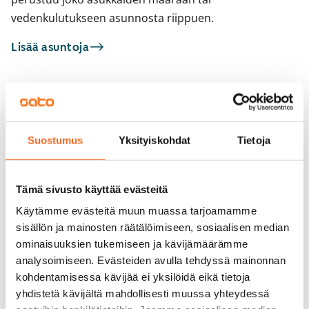
vedenkulutukseen asunnosta riippuen.
Lisää asuntoja
Sinua saattaisi kiinnostaa myös
1
/
14
1
/
2
Suostumus
Yksityiskohdat
Tietoja
Toinen linja 31
Hämeentie 44
Helsinki, Kallio
Helsinki, Kallio
28 m² · 1h+kk
26,5 m² · 1h+kk
Tämä sivusto käyttää evästeitä
Vapautumassa 1.10.
769 €
Vapautumassa 1.9.
Käytämme evästeitä muun muassa tarjoamamme
sisällön ja mainosten räätälöimiseen, sosiaalisen median
ominaisuuksien tukemiseen ja kävijämäärämme
analysoimiseen. Evästeiden avulla tehdyssä mainonnan
kohdentamisessa kävijää ei yksilöidä eikä tietoja
yhdistetä kävijältä mahdollisesti muussa yhteydessä