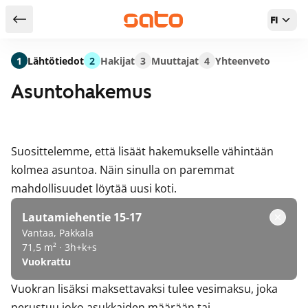
FI
Takaisin hakutuloksiin
1
Lähtötiedot
2
Hakijat
3
Muuttajat
4
Yhteenveto
Asuntohakemus
Suosittelemme, että lisäät hakemukselle vähintään
kolmea asuntoa. Näin sinulla on paremmat
mahdollisuudet löytää uusi koti.
Lautamiehentie 15-17
Vantaa, Pakkala
71,5 m² · 3h+k+s
Vuokrattu
Vuokran lisäksi maksettavaksi tulee vesimaksu, joka
perustuu joko asukkaiden määrään tai