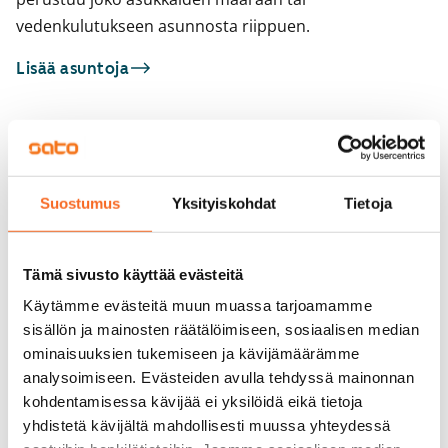
vedenkulutukseen asunnosta riippuen.
Lisää asuntoja
Sinua saattaisi kiinnostaa myös
1
/
22
1
/
1
Suostumus
Yksityiskohdat
Tietoja
Krakantie 2 a
Väinö Tannerin tie
ARA
Vantaa, Pakkala
Vantaa, Pakkala
65 m² · 3h+k+s
69 m² · 3h+k+s
Tämä sivusto käyttää evästeitä
Heti vapaa
999 €
Vapautumassa 1.9.
Käytämme evästeitä muun muassa tarjoamamme
sisällön ja mainosten räätälöimiseen, sosiaalisen median
ominaisuuksien tukemiseen ja kävijämäärämme
analysoimiseen. Evästeiden avulla tehdyssä mainonnan
kohdentamisessa kävijää ei yksilöidä eikä tietoja
yhdistetä kävijältä mahdollisesti muussa yhteydessä