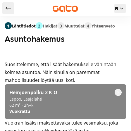
FI
Takaisin hakutuloksiin
1
Lähtötiedot
2
Hakijat
3
Muuttajat
4
Yhteenveto
Asuntohakemus
Suosittelemme, että lisäät hakemukselle vähintään
kolmea asuntoa. Näin sinulla on paremmat
mahdollisuudet löytää uusi koti.
Heinjoenpolku 2 K-O
Espoo, Laajalahti
62 m² · 2h+k
Vuokrattu
Vuokran lisäksi maksettavaksi tulee vesimaksu, joka
perustuu joko asukkaiden määrään tai