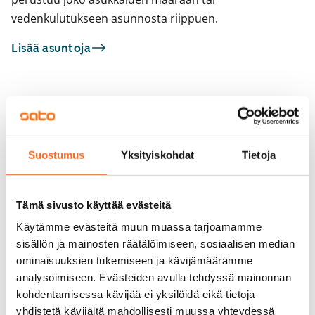
vedenkulutukseen asunnosta riippuen.
Lisää asuntoja
Sinua saattaisi kiinnostaa myös
1
/
2
Kotkatie 6
1
/
16
Espoo, Karakallio
Suostumus
Yksityiskohdat
Tietoja
59 m² · 2h+k
Heinjoenpolku 2 P-Y
Heti vapaa
Espoo, Laajalahti
62 m² · 2h+k
Tämä sivusto käyttää evästeitä
Vapautumassa 5.10.
899 €
Käytämme evästeitä muun muassa tarjoamamme
sisällön ja mainosten räätälöimiseen, sosiaalisen median
ominaisuuksien tukemiseen ja kävijämäärämme
analysoimiseen. Evästeiden avulla tehdyssä mainonnan
kohdentamisessa kävijää ei yksilöidä eikä tietoja
yhdistetä kävijältä mahdollisesti muussa yhteydessä