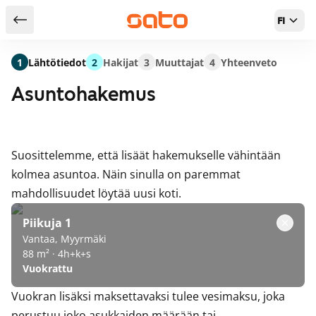
FI
Takaisin hakutuloksiin
1
Lähtötiedot
2
Hakijat
3
Muuttajat
4
Yhteenveto
Asuntohakemus
Suosittelemme, että lisäät hakemukselle vähintään
kolmea asuntoa. Näin sinulla on paremmat
mahdollisuudet löytää uusi koti.
Piikuja 1
Vantaa, Myyrmäki
88 m² · 4h+k+s
Vuokrattu
Vuokran lisäksi maksettavaksi tulee vesimaksu, joka
perustuu joko asukkaiden määrään tai