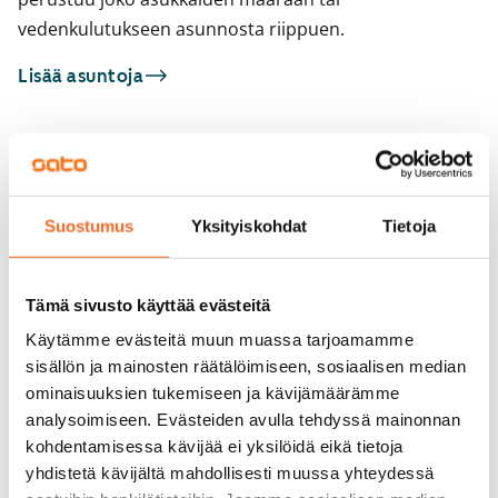
vedenkulutukseen asunnosta riippuen.
Lisää asuntoja
Sinua saattaisi kiinnostaa myös
1
/
27
1
/
8
Suostumus
Yksityiskohdat
Tietoja
Kierretie 2
Kierretie 4
Vantaa, Vapaala
Vantaa, Vapaala
85 m² · 4h+k+s
84,5 m² · 4h+k+s
Tämä sivusto käyttää evästeitä
Vapautumassa 1.9.
1 379 €
Vapautumassa 9.8.
Käytämme evästeitä muun muassa tarjoamamme
sisällön ja mainosten räätälöimiseen, sosiaalisen median
ominaisuuksien tukemiseen ja kävijämäärämme
analysoimiseen. Evästeiden avulla tehdyssä mainonnan
kohdentamisessa kävijää ei yksilöidä eikä tietoja
yhdistetä kävijältä mahdollisesti muussa yhteydessä