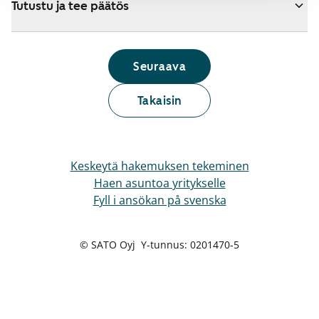
Tutustu ja tee päätös
Seuraava
Takaisin
Keskeytä hakemuksen tekeminen
Haen asuntoa yritykselle
Fyll i ansökan på svenska
© SATO Oyj Y-tunnus: 0201470-5