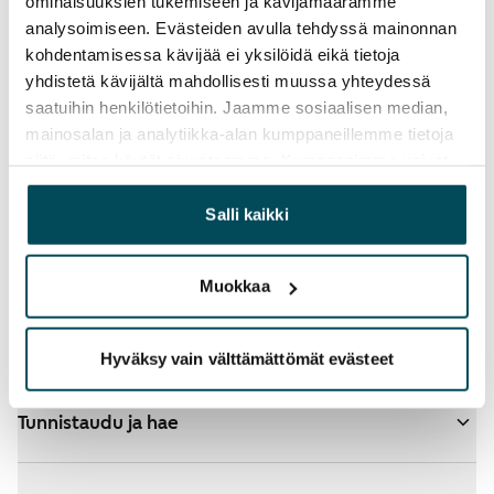
ominaisuuksien tukemiseen ja kävijämäärämme
analysoimiseen. Evästeiden avulla tehdyssä mainonnan
kohdentamisessa kävijää ei yksilöidä eikä tietoja
yhdistetä kävijältä mahdollisesti muussa yhteydessä
saatuihin henkilötietoihin. Jaamme sosiaalisen median,
mainosalan ja analytiikka-alan kumppaneillemme tietoja
Katso tarkemmat ohjeet
siitä, miten käytät sivustoamme. Kumppanimme voivat
yhdistää näitä tietoja muihin tietoihin, joita olet antanut
heille tai joita on kerätty, kun olet käyttänyt heidän
Salli kaikki
Valitsit hakemuksellesi ARA-asuntoja - katso
palvelujaan.
lisätietoja
Muokkaa
Lisää koteja hakemukselle
Hyväksy vain välttämättömät evästeet
Tunnistaudu ja hae