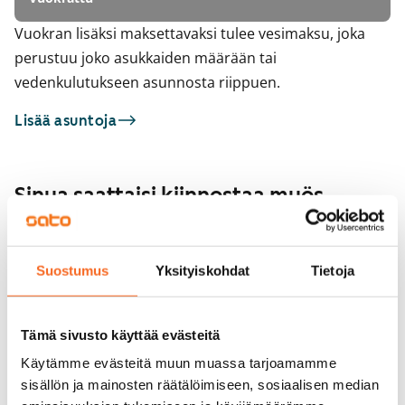
Vuokran lisäksi maksettavaksi tulee vesimaksu, joka
perustuu joko asukkaiden määrään tai
vedenkulutukseen asunnosta riippuen.
Lisää asuntoja
Sinua saattaisi kiinnostaa myös
1
/
2
Laivalahdenkaari 
1
/
19
Helsinki, Herttoniemi
Suostumus
Yksityiskohdat
Tietoja
62 m² · 3h+kt
Laivalahdenkaari 1
Heti vapaa
Helsinki, Herttoniemi
65 m² · 3h+kt
Tämä sivusto käyttää evästeitä
Heti vapaa
1 349 €
Käytämme evästeitä muun muassa tarjoamamme
sisällön ja mainosten räätälöimiseen, sosiaalisen median