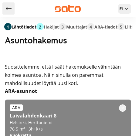
FI
Takaisin hakutuloksiin
1
Lähtötiedot
2
Hakijat
3
Muuttajat
4
ARA-tiedot
5
Liitt
Asuntohakemus
Suosittelemme, että lisäät hakemukselle vähintään
kolmea asuntoa. Näin sinulla on paremmat
mahdollisuudet löytää uusi koti.
ARA-asunnot
ARA
Laivalahdenkaari 8
Helsinki, Herttoniemi
76,5 m² · 3h+k+s
Vuokrattu