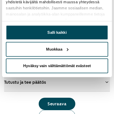
yhdistetä kävijältä mahdollisesti muussa yhteydessä
saatuihin henkilötietoihin. Jaamme sosiaalisen median,
mainosalan ja analytiikka-alan kumppaneillemme tietoja
siitä, miten käytät sivustoamme. Kumppanimme voivat
yhdistää näitä tietoja muihin tietoihin, joita olet antanut
Katso tarkemmat ohjeet
heille tai joita on kerätty, kun olet käyttänyt heidän
Salli kaikki
palvelujaan.
Lisää koteja hakemukselle
Muokkaa
Tunnistaudu ja hae
Hyväksy vain välttämättömät evästeet
Tutustu ja tee päätös
Seuraava