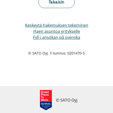
Takaisin
Keskeytä hakemuksen tekeminen
Haen asuntoa yritykselle
Fyll i ansökan på svenska
© SATO Oyj Y-tunnus: 0201470-5
© SATO Oyj
JOULU 2024-2025
SUOMI