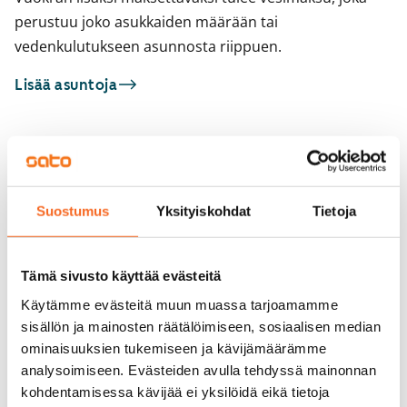
perustuu joko asukkaiden määrään tai
vedenkulutukseen asunnosta riippuen.
Lisää asuntoja
Sinua saattaisi kiinnostaa myös
1
/
18
Suostumus
Yksityiskohdat
Tietoja
1
/
2
Klaavuntie 8-10
Helsinki, Puotila
Keinulaudantie 7
32 m² · 1h+kk
Helsinki, Kontula
Tämä sivusto käyttää evästeitä
24 m² · 1h+kt
Heti vapaa
695 €
Käytämme evästeitä muun muassa tarjoamamme
Vapautumassa 1.9.
sisällön ja mainosten räätälöimiseen, sosiaalisen median
ominaisuuksien tukemiseen ja kävijämäärämme
analysoimiseen. Evästeiden avulla tehdyssä mainonnan
kohdentamisessa kävijää ei yksilöidä eikä tietoja