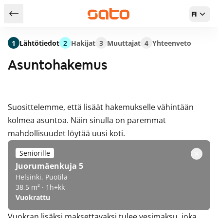
FI
Takaisin hakutuloksiin
1
Lähtötiedot
2
Hakijat
3
Muuttajat
4
Yhteenveto
Asuntohakemus
Suosittelemme, että lisäät hakemukselle vähintään
kolmea asuntoa. Näin sinulla on paremmat
mahdollisuudet löytää uusi koti.
Seniorille
Juorumäenkuja 5
Helsinki, Puotila
38,5 m² · 1h+kk
Vuokrattu
Vuokran lisäksi maksettavaksi tulee vesimaksu, joka