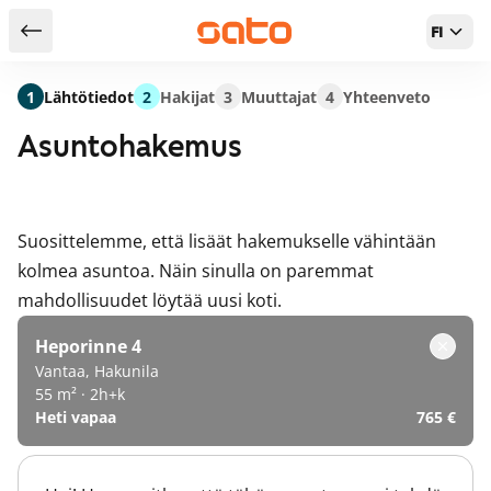
FI
Takaisin hakutuloksiin
1
Lähtötiedot
2
Hakijat
3
Muuttajat
4
Yhteenveto
Asuntohakemus
Suosittelemme, että lisäät hakemukselle vähintään
kolmea asuntoa. Näin sinulla on paremmat
mahdollisuudet löytää uusi koti.
Heporinne 4
Vantaa, Hakunila
55 m² · 2h+k
Heti vapaa
765 €