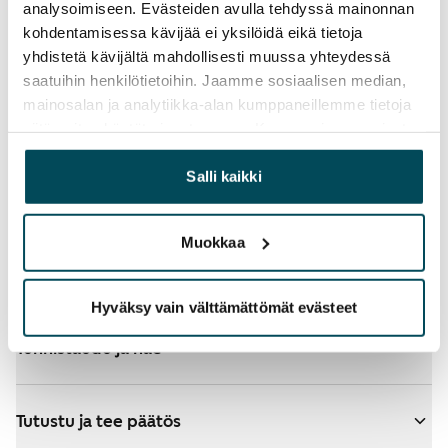
analysoimiseen. Evästeiden avulla tehdyssä mainonnan
kohdentamisessa kävijää ei yksilöidä eikä tietoja
yhdistetä kävijältä mahdollisesti muussa yhteydessä
saatuihin henkilötietoihin. Jaamme sosiaalisen median,
mainosalan ja analytiikka-alan kumppaneillemme tietoja
siitä, miten käytät sivustoamme. Kumppanimme voivat
yhdistää näitä tietoja muihin tietoihin, joita olet antanut
heille tai joita on kerätty, kun olet käyttänyt heidän
Salli kaikki
palvelujaan.
Katso tarkemmat ohjeet
Muokkaa
Lisää koteja hakemukselle
Hyväksy vain välttämättömät evästeet
Tunnistaudu ja hae
Tutustu ja tee päätös