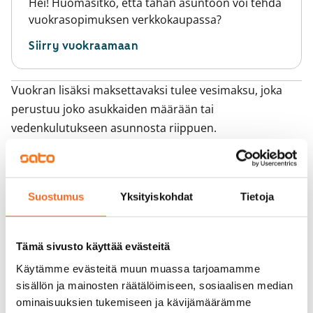
Hei! Huomasitko, että tähän asuntoon voi tehdä
vuokrasopimuksen verkkokaupassa?
Siirry vuokraamaan
Vuokran lisäksi maksettavaksi tulee vesimaksu, joka
perustuu joko asukkaiden määrään tai
vedenkulutukseen asunnosta riippuen.
Lisää asuntoja
Suostumus
Yksityiskohdat
Tietoja
Sinua saattaisi kiinnostaa myös
1
/
15
1
/
1
Tämä sivusto käyttää evästeitä
Oritie 1
Hiirakkotie 3
Käytämme evästeitä muun muassa tarjoamamme
Vantaa, Hakunila
Vantaa, Hakunila
sisällön ja mainosten räätälöimiseen, sosiaalisen median
51 m² · 2h+k
60 m² · 2h+k
ominaisuuksien tukemiseen ja kävijämäärämme
Vapautumassa 1.9.
765 €
Heti vapaa