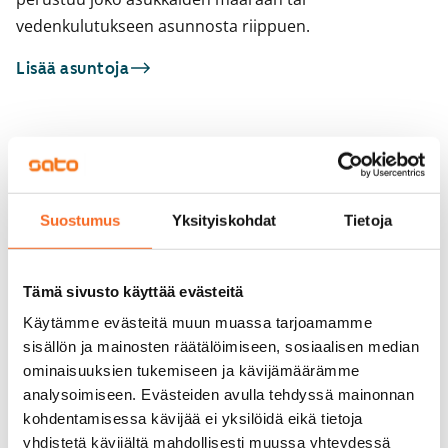
vedenkulutukseen asunnosta riippuen.
Lisää asuntoja
Sinua saattaisi kiinnostaa myös
1
/
1
Leikosaarentie 11
ARA
1
/
21
Helsinki, Vuosaari
Suostumus
Yksityiskohdat
Tietoja
44,5 m² · 2h+kk+s
Leikosaarentie 12
Vapautumassa 1.9.
Helsinki, Vuosaari
66 m² · 2h+k+s
Tämä sivusto käyttää evästeitä
Heti vapaa
919 €
Käytämme evästeitä muun muassa tarjoamamme
sisällön ja mainosten räätälöimiseen, sosiaalisen median
ominaisuuksien tukemiseen ja kävijämäärämme
analysoimiseen. Evästeiden avulla tehdyssä mainonnan
kohdentamisessa kävijää ei yksilöidä eikä tietoja
yhdistetä kävijältä mahdollisesti muussa yhteydessä