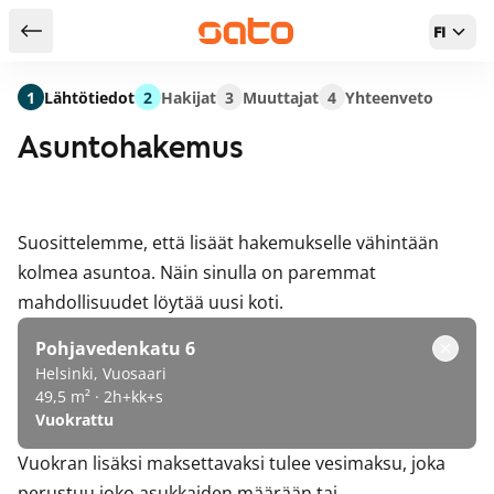
FI
Takaisin hakutuloksiin
1
Lähtötiedot
2
Hakijat
3
Muuttajat
4
Yhteenveto
Asuntohakemus
Suosittelemme, että lisäät hakemukselle vähintään
kolmea asuntoa. Näin sinulla on paremmat
mahdollisuudet löytää uusi koti.
Pohjavedenkatu 6
Helsinki, Vuosaari
49,5 m² · 2h+kk+s
Vuokrattu
Vuokran lisäksi maksettavaksi tulee vesimaksu, joka
perustuu joko asukkaiden määrään tai