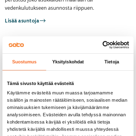
vedenkulutukseen asunnosta riippuen.
Lisää asuntoja
Sinua saattaisi kiinnostaa myös
1
/
8
1
/
1
Suostumus
Yksityiskohdat
Tietoja
Kirstinmäki 3
Kulovalkeantie 22
Espoo, Suvela
Espoo, Tuomarila
51,5 m² · 2h+kk
41,5 m² · 2h+kk
Tämä sivusto käyttää evästeitä
Vapautumassa 1.9.
799 €
Vapautumassa 1.10.
Käytämme evästeitä muun muassa tarjoamamme
sisällön ja mainosten räätälöimiseen, sosiaalisen median
ominaisuuksien tukemiseen ja kävijämäärämme
analysoimiseen. Evästeiden avulla tehdyssä mainonnan
kohdentamisessa kävijää ei yksilöidä eikä tietoja
yhdistetä kävijältä mahdollisesti muussa yhteydessä