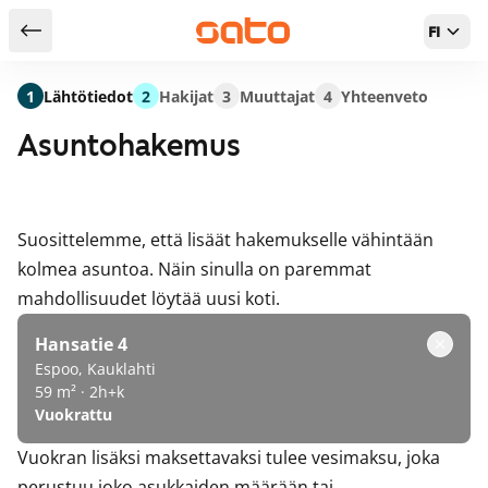
FI
Takaisin hakutuloksiin
1
Lähtötiedot
2
Hakijat
3
Muuttajat
4
Yhteenveto
Asuntohakemus
Suosittelemme, että lisäät hakemukselle vähintään
kolmea asuntoa. Näin sinulla on paremmat
mahdollisuudet löytää uusi koti.
Hansatie 4
Espoo, Kauklahti
59 m² · 2h+k
Vuokrattu
Vuokran lisäksi maksettavaksi tulee vesimaksu, joka
perustuu joko asukkaiden määrään tai