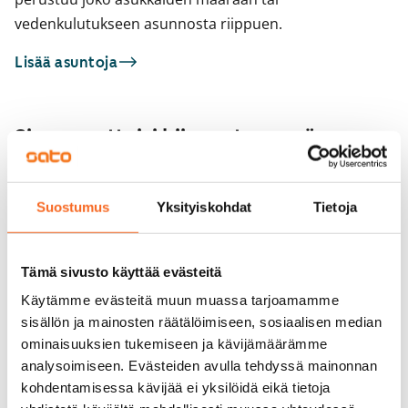
vedenkulutukseen asunnosta riippuen.
Lisää asuntoja
Sinua saattaisi kiinnostaa myös
1
/
24
Raikukuja 4a
Seniorille
Suostumus
Yksityiskohdat
Tietoja
1
/
1
Vantaa, Martinlaakso
54 m² · 2h+k
Kivivuorentie 8
Heti vapaa
859 €
Vantaa, Martinlaakso
Tämä sivusto käyttää evästeitä
45 m² · 2h+kk
Vapautumassa 1.9.
Käytämme evästeitä muun muassa tarjoamamme
sisällön ja mainosten räätälöimiseen, sosiaalisen median
ominaisuuksien tukemiseen ja kävijämäärämme
analysoimiseen. Evästeiden avulla tehdyssä mainonnan
kohdentamisessa kävijää ei yksilöidä eikä tietoja