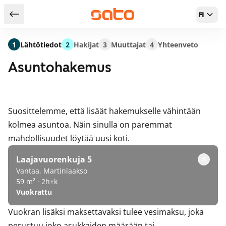
FI
Takaisin hakutuloksiin
1
Lähtötiedot
2
Hakijat
3
Muuttajat
4
Yhteenveto
Asuntohakemus
Suosittelemme, että lisäät hakemukselle vähintään
kolmea asuntoa. Näin sinulla on paremmat
mahdollisuudet löytää uusi koti.
Laajavuorenkuja 5
Vantaa, Martinlaakso
59 m² · 2h+k
Vuokrattu
Vuokran lisäksi maksettavaksi tulee vesimaksu, joka
perustuu joko asukkaiden määrään tai