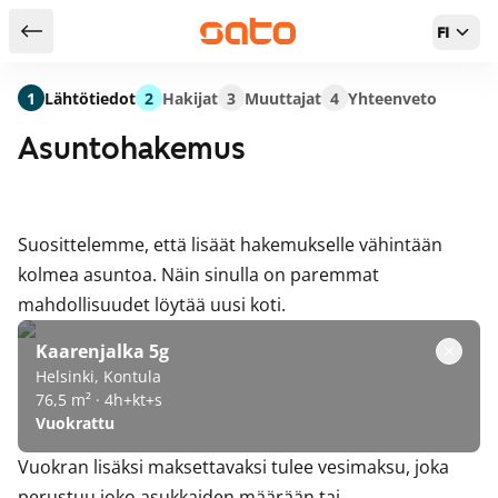
FI
Takaisin hakutuloksiin
1
Lähtötiedot
2
Hakijat
3
Muuttajat
4
Yhteenveto
Asuntohakemus
Suosittelemme, että lisäät hakemukselle vähintään
kolmea asuntoa. Näin sinulla on paremmat
mahdollisuudet löytää uusi koti.
Kaarenjalka 5g
Helsinki, Kontula
76,5 m² · 4h+kt+s
Vuokrattu
Vuokran lisäksi maksettavaksi tulee vesimaksu, joka
perustuu joko asukkaiden määrään tai