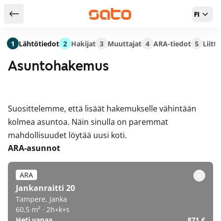
FI
Takaisin hakutuloksiin
1
Lähtötiedot
2
Hakijat
3
Muuttajat
4
ARA-tiedot
5
Liitt
Asuntohakemus
Suosittelemme, että lisäät hakemukselle vähintään
kolmea asuntoa. Näin sinulla on paremmat
mahdollisuudet löytää uusi koti.
ARA-asunnot
ARA
Jankanraitti 20
Tampere, Janka
60,5 m² · 2h+k+s
Heti vapaa
871 €