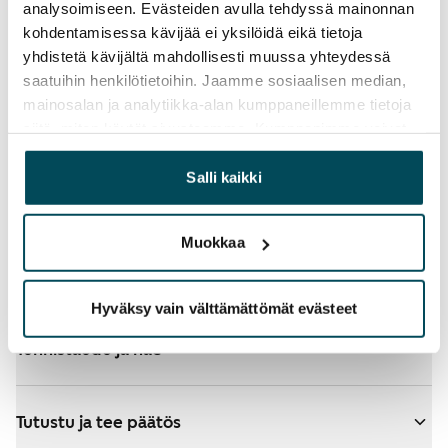
analysoimiseen. Evästeiden avulla tehdyssä mainonnan
kohdentamisessa kävijää ei yksilöidä eikä tietoja
yhdistetä kävijältä mahdollisesti muussa yhteydessä
saatuihin henkilötietoihin. Jaamme sosiaalisen median,
mainosalan ja analytiikka-alan kumppaneillemme tietoja
Katso tarkemmat ohjeet
siitä, miten käytät sivustoamme. Kumppanimme voivat
yhdistää näitä tietoja muihin tietoihin, joita olet antanut
heille tai joita on kerätty, kun olet käyttänyt heidän
Salli kaikki
Valitsit hakemuksellesi ARA-asuntoja - katso
palvelujaan.
lisätietoja
Muokkaa
Lisää koteja hakemukselle
Hyväksy vain välttämättömät evästeet
Tunnistaudu ja hae
Tutustu ja tee päätös