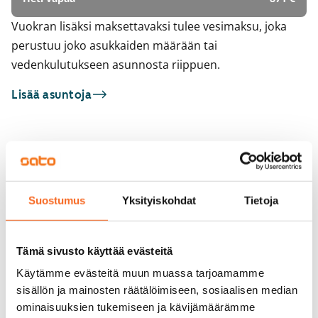
Vuokran lisäksi maksettavaksi tulee vesimaksu, joka
perustuu joko asukkaiden määrään tai
vedenkulutukseen asunnosta riippuen.
Lisää asuntoja
Sinua saattaisi kiinnostaa myös
1
/
22
1
/
1
Junailijankatu 2
Jankanraitti 13
Suostumus
Yksityiskohdat
Tietoja
Tampere, Janka
Tampere, Janka
58,5 m² · 2h+k+s
46 m² · 2h+kk+s
Vapautumassa 15.9.
810 €
Vapautumassa 1.9.
Tämä sivusto käyttää evästeitä
Käytämme evästeitä muun muassa tarjoamamme
sisällön ja mainosten räätälöimiseen, sosiaalisen median
ominaisuuksien tukemiseen ja kävijämäärämme