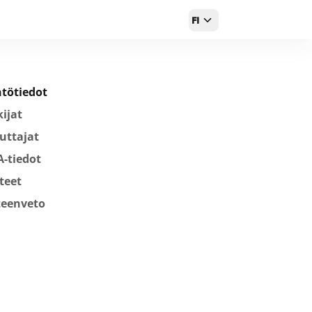
FI
tötiedot
ijat
uttajat
-tiedot
tteet
teenveto