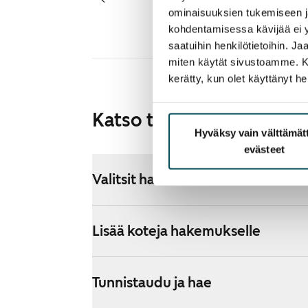
ominaisuuksien tukemiseen 
kohdentamisessa kävijää ei y
saatuihin henkilötietoihin. J
miten käytät sivustoamme. Kump
kerätty, kun olet käyttänyt he
Katso tarkemmat ohjeet
Hyväksy vain välttämä
evästeet
Valitsit hakemuksellesi ARA-asunto
Lisää koteja hakemukselle
Tunnistaudu ja hae