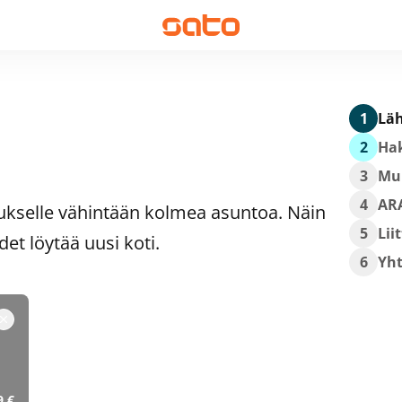
1
Läh
2
Hak
3
Mu
4
ARA
ukselle vähintään kolmea asuntoa. Näin
5
Lii
t löytää uusi koti.
6
Yh
9 €