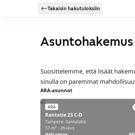
Takaisin hakutuloksiin
Asuntohakemus
Suosittelemme, että lisäät hakem
sinulla on paremmat mahdollisuude
ARA-asunnot
ARA
Rantatie 23 C-D
Tampere, Santalahti
57 m² · 2h+k+s
Heti vapaa
95