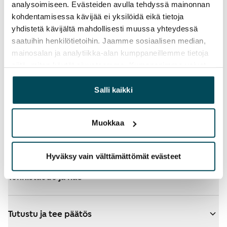
analysoimiseen. Evästeiden avulla tehdyssä mainonnan
kohdentamisessa kävijää ei yksilöidä eikä tietoja
yhdistetä kävijältä mahdollisesti muussa yhteydessä
saatuihin henkilötietoihin. Jaamme sosiaalisen median,
mainosalan ja analytiikka-alan kumppaneillemme tietoja
Katso tarkemmat ohjeet
siitä, miten käytät sivustoamme. Kumppanimme voivat
yhdistää näitä tietoja muihin tietoihin, joita olet antanut
heille tai joita on kerätty, kun olet käyttänyt heidän
Salli kaikki
Valitsit hakemuksellesi ARA-asuntoja - katso
palvelujaan.
lisätietoja
Muokkaa
Lisää koteja hakemukselle
Hyväksy vain välttämättömät evästeet
Tunnistaudu ja hae
Tutustu ja tee päätös