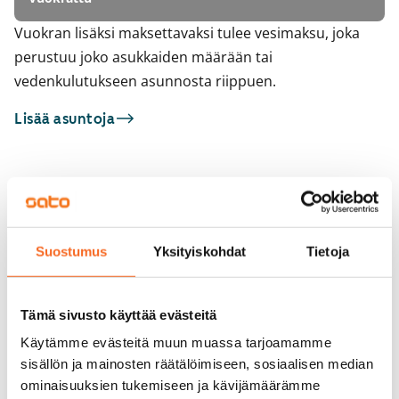
Vuokran lisäksi maksettavaksi tulee vesimaksu, joka
perustuu joko asukkaiden määrään tai
vedenkulutukseen asunnosta riippuen.
Lisää asuntoja
Sinua saattaisi kiinnostaa myös
1
/
18
1
/
2
Hiirakkotie 4
Hiirakkotie 3
Suostumus
Yksityiskohdat
Tietoja
Vantaa, Hakunila
Vantaa, Hakunila
93 m² · 4h+k
93 m² · 4h+k
Vapautumassa 4.9.
1 159 €
Heti vapaa
Tämä sivusto käyttää evästeitä
Käytämme evästeitä muun muassa tarjoamamme
sisällön ja mainosten räätälöimiseen, sosiaalisen median
ominaisuuksien tukemiseen ja kävijämäärämme