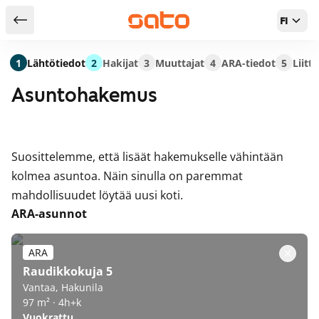
FI
Takaisin hakutuloksiin
1
Lähtötiedot
2
Hakijat
3
Muuttajat
4
ARA-tiedot
5
Liitt
Asuntohakemus
Suosittelemme, että lisäät hakemukselle vähintään
kolmea asuntoa. Näin sinulla on paremmat
mahdollisuudet löytää uusi koti.
ARA-asunnot
ARA
Raudikkokuja 5
Vantaa, Hakunila
97 m² · 4h+k
Vuokrattu