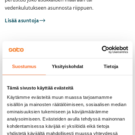
vedenkulutukseen asunnosta riippuen.
Lisää asuntoja
Sinua saattaisi kiinnostaa myös
1
/
1
Jokiniementie 46
1
/
17
Helsinki, Oulunkylä
Suostumus
Yksityiskohdat
Tietoja
39 m² · 2h+kt
Jokiniementie 48
Heti vapaa
Helsinki, Oulunkylä
40 m² · 2h+kt
Tämä sivusto käyttää evästeitä
Vapautumassa 16.9.
949 €
Käytämme evästeitä muun muassa tarjoamamme
sisällön ja mainosten räätälöimiseen, sosiaalisen median
ominaisuuksien tukemiseen ja kävijämäärämme
analysoimiseen. Evästeiden avulla tehdyssä mainonnan
kohdentamisessa kävijää ei yksilöidä eikä tietoja
yhdistetä kävijältä mahdollisesti muussa yhteydessä