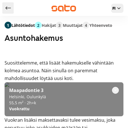
FI
Takaisin hakutuloksiin
1
Lähtötiedot
2
Hakijat
3
Muuttajat
4
Yhteenveto
Asuntohakemus
Suosittelemme, että lisäät hakemukselle vähintään
kolmea asuntoa. Näin sinulla on paremmat
mahdollisuudet löytää uusi koti.
Maapadontie 3
Helsinki, Oulunkylä
55,5 m² · 2h+k
Vuokrattu
Vuokran lisäksi maksettavaksi tulee vesimaksu, joka
perustuu joko asukkaiden määrään tai