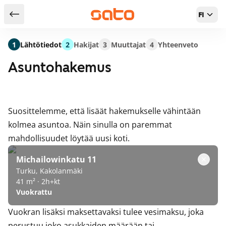
FI
Takaisin hakutuloksiin
1
Lähtötiedot
2
Hakijat
3
Muuttajat
4
Yhteenveto
Asuntohakemus
Suosittelemme, että lisäät hakemukselle vähintään
kolmea asuntoa. Näin sinulla on paremmat
mahdollisuudet löytää uusi koti.
Michailowinkatu 11
Turku, Kakolanmäki
41 m² · 2h+kt
Vuokrattu
Vuokran lisäksi maksettavaksi tulee vesimaksu, joka
perustuu joko asukkaiden määrään tai