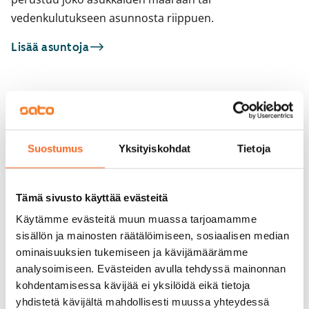
vedenkulutukseen asunnosta riippuen.
Lisää asuntoja
Sinua saattaisi kiinnostaa myös
1
/
18
1
/
1
Puutarhakatu 43
Suostumus
Yksityiskohdat
Tietoja
Turku, Portsa
Puutarhakatu 43
36,5 m² · 2h+kt
Turku, Portsa
37 m² · 2h+kt
Vapautumassa 1.9.
739 €
Tämä sivusto käyttää evästeitä
Heti vapaa
Käytämme evästeitä muun muassa tarjoamamme
sisällön ja mainosten räätälöimiseen, sosiaalisen median
ominaisuuksien tukemiseen ja kävijämäärämme
analysoimiseen. Evästeiden avulla tehdyssä mainonnan
kohdentamisessa kävijää ei yksilöidä eikä tietoja
yhdistetä kävijältä mahdollisesti muussa yhteydessä