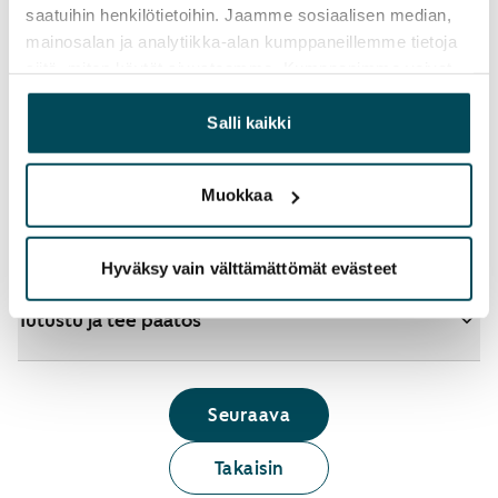
saatuihin henkilötietoihin. Jaamme sosiaalisen median,
mainosalan ja analytiikka-alan kumppaneillemme tietoja
siitä, miten käytät sivustoamme. Kumppanimme voivat
Katso tarkemmat ohjeet
yhdistää näitä tietoja muihin tietoihin, joita olet antanut
heille tai joita on kerätty, kun olet käyttänyt heidän
Salli kaikki
palvelujaan.
Lisää koteja hakemukselle
Muokkaa
Tunnistaudu ja hae
Hyväksy vain välttämättömät evästeet
Tutustu ja tee päätös
Seuraava
Takaisin