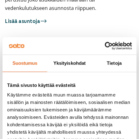
vedenkulutukseen asunnosta riippuen.
Lisää asuntoja
Sinua saattaisi kiinnostaa myös
1
/
27
1
/
2
Suostumus
Yksityiskohdat
Tietoja
Pengerkatu 19
Hämeentie 44
Helsinki, Kallio
Helsinki, Kallio
48 m² · 2h+kk
47,5 m² · 2h+k
Tämä sivusto käyttää evästeitä
Vapautumassa 1.9.
969 €
Vapautumassa 1.9.
Käytämme evästeitä muun muassa tarjoamamme
sisällön ja mainosten räätälöimiseen, sosiaalisen median
ominaisuuksien tukemiseen ja kävijämäärämme
analysoimiseen. Evästeiden avulla tehdyssä mainonnan
kohdentamisessa kävijää ei yksilöidä eikä tietoja
yhdistetä kävijältä mahdollisesti muussa yhteydessä