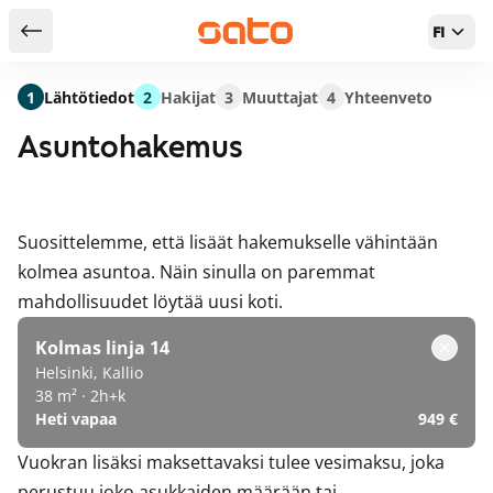
FI
Takaisin hakutuloksiin
1
Lähtötiedot
2
Hakijat
3
Muuttajat
4
Yhteenveto
Asuntohakemus
Suosittelemme, että lisäät hakemukselle vähintään
kolmea asuntoa. Näin sinulla on paremmat
mahdollisuudet löytää uusi koti.
Kolmas linja 14
Helsinki, Kallio
38 m² · 2h+k
Heti vapaa
949 €
Vuokran lisäksi maksettavaksi tulee vesimaksu, joka
perustuu joko asukkaiden määrään tai