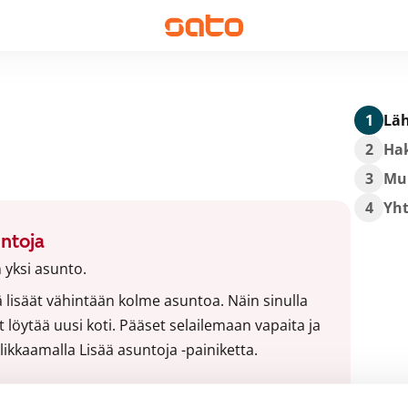
1
Läh
2
Hak
3
Mu
4
Yh
untoja
 yksi asunto.
 lisäät vähintään kolme asuntoa. Näin sinulla
öytää uusi koti. Pääset selailemaan vapaita ja
ikkaamalla Lisää asuntoja -painiketta.