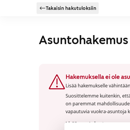
Takaisin hakutuloksiin
Asuntohakemus
Hakemuksella ei ole as
Lisää hakemukselle vähintään
Suosittelemme kuitenkin, että
on paremmat mahdollisuudet l
vapautuvia vuokra-asuntoja kl
Lisää asuntoja