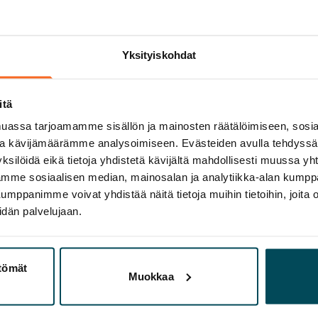
Yksityiskohdat
itä
assa tarjoamamme sisällön ja mainosten räätälöimiseen, sosia
ja kävijämäärämme analysoimiseen. Evästeiden avulla tehdyss
ksilöidä eikä tietoja yhdistetä kävijältä mahdollisesti muussa y
aamme sosiaalisen median, mainosalan ja analytiikka-alan kumppa
panimme voivat yhdistää näitä tietoja muihin tietoihin, joita olet
idän palvelujaan.
ttömät
Muokkaa