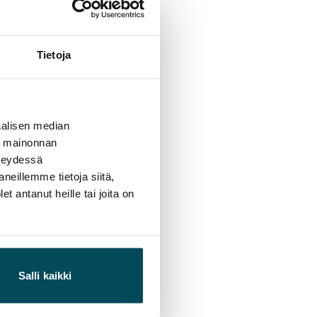
Tietoja
alisen median
ä mainonnan
hteydessä
neillemme tietoja siitä,
 antanut heille tai joita on
Salli kaikki