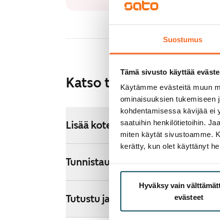
Suostumus
Tämä sivusto käyttää eväste
Katso tarkemmat ohjeet
Käytämme evästeitä muun mu
ominaisuuksien tukemiseen 
kohdentamisessa kävijää ei y
saatuihin henkilötietoihin. J
Lisää koteja hakemukselle
miten käytät sivustoamme. Kump
kerätty, kun olet käyttänyt he
Tunnistaudu ja hae
Hyväksy vain välttämä
evästeet
Tutustu ja tee päätös