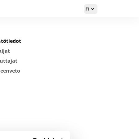
FI
tötiedot
ijat
uttajat
teenveto