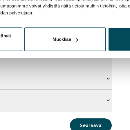
panimme voivat yhdistää näitä tietoja muihin tietoihin, joita olet
idän palvelujaan.
ttömät
Muokkaa
Seuraava