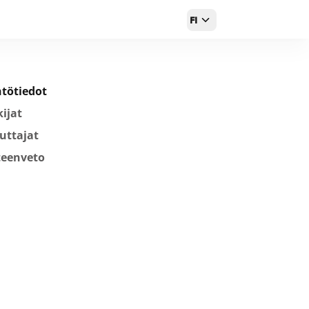
FI
tötiedot
ijat
uttajat
teenveto