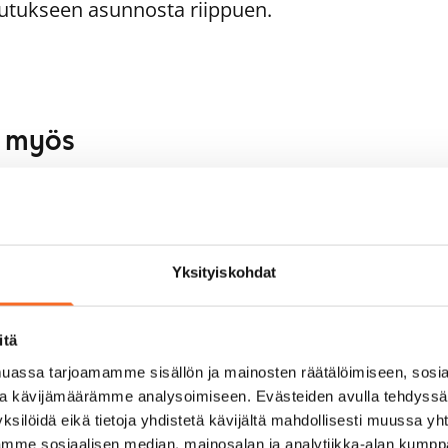
utukseen asunnosta riippuen.
aa myös
1
/
20
Laajakorvenkuja 10
eniorille
1
/
12
Vantaa, Martinlaakso
59 m² · 2h+k
vivuorentie 8
Yksityiskohdat
Heti vapaa
ntaa, Martinlaakso
 m² · 2h+kk
pautumassa 1.9.
899 €
itä
assa tarjoamamme sisällön ja mainosten räätälöimiseen, sosia
ja kävijämäärämme analysoimiseen. Evästeiden avulla tehdyss
ksilöidä eikä tietoja yhdistetä kävijältä mahdollisesti muussa y
aamme sosiaalisen median, mainosalan ja analytiikka-alan kumppa