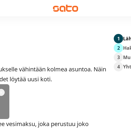
1
Läh
2
Hak
3
Mu
4
Yh
ukselle vähintään kolmea asuntoa. Näin
t löytää uusi koti.
ee vesimaksu, joka perustuu joko