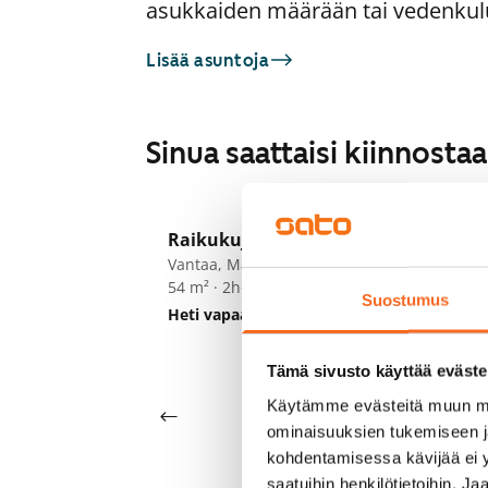
asukkaiden määrään tai vedenkul
Lisää asuntoja
Sinua saattaisi kiinnost
1
/
24
Raikukuja 4a
S
Vantaa, Martinlaakso
54 m² · 2h+k
Ki
Suostumus
Heti vapaa
859 €
Va
45
Va
Tämä sivusto käyttää eväste
Käytämme evästeitä muun mu
ominaisuuksien tukemiseen 
kohdentamisessa kävijää ei y
saatuihin henkilötietoihin. J