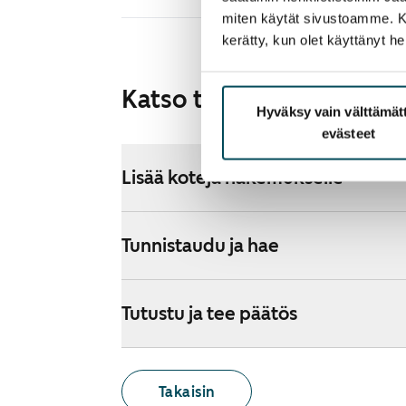
miten käytät sivustoamme. Kump
kerätty, kun olet käyttänyt he
Katso tarkemmat ohjeet
Hyväksy vain välttämä
evästeet
Lisää koteja hakemukselle
Tunnistaudu ja hae
Tutustu ja tee päätös
Takaisin