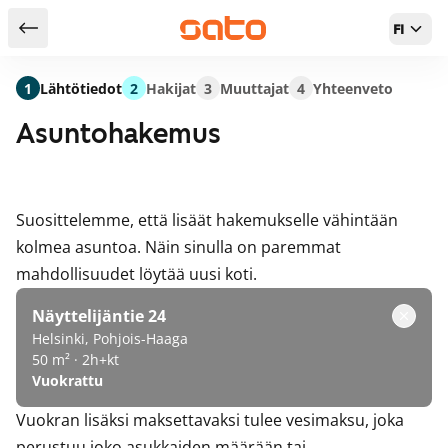
FI
Takaisin hakutuloksiin
1
Lähtötiedot
2
Hakijat
3
Muuttajat
4
Yhteenveto
Asuntohakemus
Suosittelemme, että lisäät hakemukselle vähintään
kolmea asuntoa. Näin sinulla on paremmat
mahdollisuudet löytää uusi koti.
Näyttelijäntie 24
Helsinki, Pohjois-Haaga
50 m² · 2h+kt
Vuokrattu
Vuokran lisäksi maksettavaksi tulee vesimaksu, joka
perustuu joko asukkaiden määrään tai