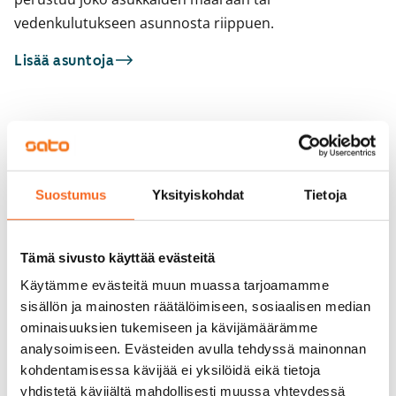
vedenkulutukseen asunnosta riippuen.
Lisää asuntoja
Sinua saattaisi kiinnostaa myös
1
/
14
1
/
1
Suostumus
Yksityiskohdat
Tietoja
Ida Aalbergin tie 3a
Ida Aalbergin tie 3
Helsinki, Pohjois-Haaga
Helsinki, Pohjois-Haag
53 m² · 2h+k
53 m² · 2h+k
Tämä sivusto käyttää evästeitä
Vapautumassa 1.9.
869 €
Vapautumassa 1.9.
Käytämme evästeitä muun muassa tarjoamamme
sisällön ja mainosten räätälöimiseen, sosiaalisen median
ominaisuuksien tukemiseen ja kävijämäärämme
analysoimiseen. Evästeiden avulla tehdyssä mainonnan
kohdentamisessa kävijää ei yksilöidä eikä tietoja
yhdistetä kävijältä mahdollisesti muussa yhteydessä