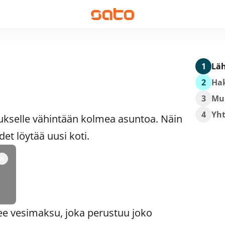
1
Läh
2
Hak
3
Mu
4
Yh
ukselle vähintään kolmea asuntoa. Näin
t löytää uusi koti.
ee vesimaksu, joka perustuu joko