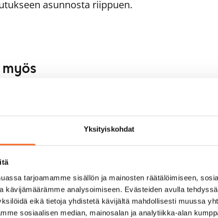
utukseen asunnosta riippuen.
aa myös
1
/
16
1
/
8
ukankaari 5
Soukankuja 4
Seniorille
poo, Soukka
Espoo, Soukka
 m² · 2h+k
52 m² · 2h+kk
Yksityiskohdat
ti vapaa
929 €
Heti vapaa
itä
assa tarjoamamme sisällön ja mainosten räätälöimiseen, sosia
ja kävijämäärämme analysoimiseen. Evästeiden avulla tehdyss
ksilöidä eikä tietoja yhdistetä kävijältä mahdollisesti muussa y
aamme sosiaalisen median, mainosalan ja analytiikka-alan kumppa