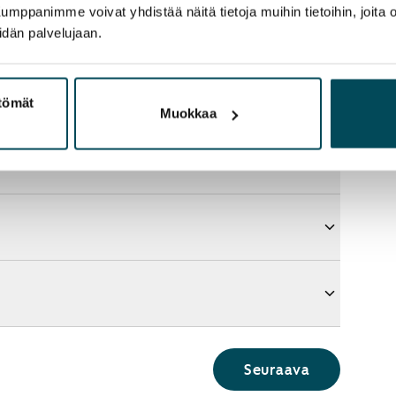
panimme voivat yhdistää näitä tietoja muihin tietoihin, joita olet
idän palvelujaan.
ttömät
Muokkaa
Seuraava