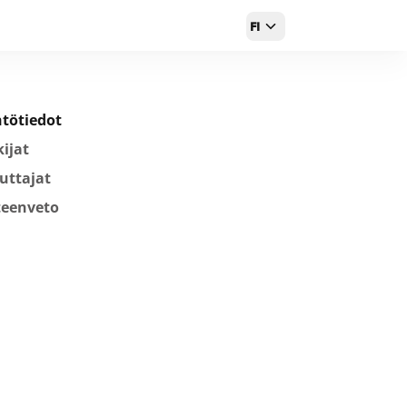
FI
tötiedot
ijat
uttajat
teenveto