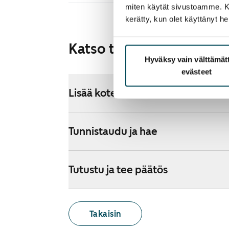
miten käytät sivustoamme. Kump
kerätty, kun olet käyttänyt he
Katso tarkemmat ohjeet
Hyväksy vain välttämä
evästeet
Lisää koteja hakemukselle
Tunnistaudu ja hae
Tutustu ja tee päätös
Takaisin