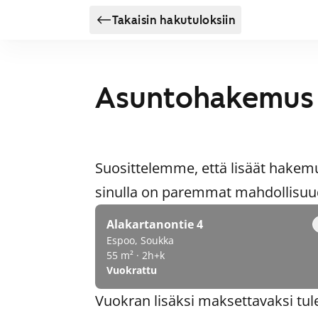
Takaisin hakutuloksiin
Asuntohakemus
Suosittelemme, että lisäät hakem
sinulla on paremmat mahdollisuude
Alakartanontie 4
Espoo, Soukka
55 m² · 2h+k
Vuokrattu
Vuokran lisäksi maksettavaksi tul