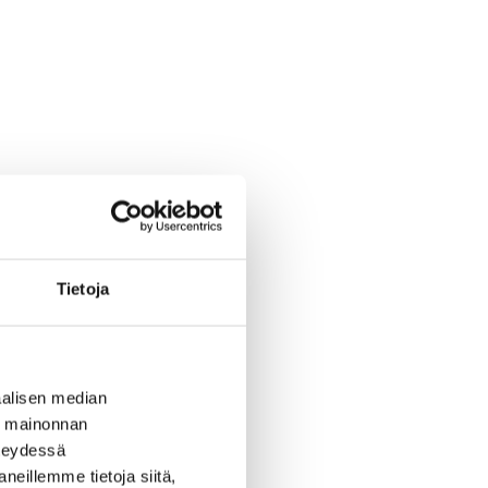
Soukankaari 13
Aalto 4
Espoo, Soukka
Espoo, Kivenl
59 m² · 2h+k
62 m² · 2h+k
Tietoja
879 €
Heti vapaa
799 €
Heti vapaa
alisen median
ä mainonnan
hteydessä
neillemme tietoja siitä,