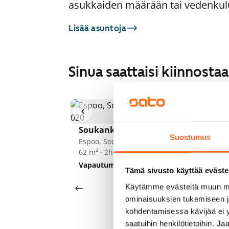
asukkaiden määrään tai vedenkul
Lisää asuntoja
Sinua saattaisi kiinnost
So
1
/
13
Es
62
Soukankaari 5
Suostumus
He
Espoo, Soukka
62 m² · 2h+k
Vapautumassa 1.9.
949 €
Tämä sivusto käyttää eväste
Käytämme evästeitä muun mu
ominaisuuksien tukemiseen 
kohdentamisessa kävijää ei y
saatuihin henkilötietoihin. J