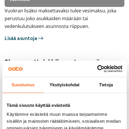
Vuokran lisäksi maksettavaksi tulee vesimaksu, joka
perustuu joko asukkaiden määrään tai
vedenkulutukseen asunnosta riippuen.
Lisää asuntoja
Sinua saattaisi kiinnostaa myös
1
/
11
1
/
1
Selkämerenkatu 18
Selkämerenkatu 1
ARA
ARA
Suostumus
Yksityiskohdat
Tietoja
Helsinki, Ruoholahti
Helsinki, Ruoholahti
48,5 m² · 2h+kk
48,5 m² · 2h+kk
Heti vapaa
1 099 €
Heti vapaa
Tämä sivusto käyttää evästeitä
Käytämme evästeitä muun muassa tarjoamamme
sisällön ja mainosten räätälöimiseen, sosiaalisen median
ominaisuuksien tukemiseen ja kävijämäärämme