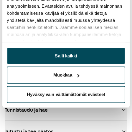
analysoimiseen. Evästeiden avulla tehdyssä mainonnan
kohdentamisessa kävijää ei yksilöidä eikä tietoja
yhdistetä kävijältä mahdollisesti muussa yhteydessä
saatuihin henkilötietoihin. Jaamme sosiaalisen median,
mainosalan ja analytiikka-alan kumppaneillemme tietoja
Katso tarkemmat ohjeet
siitä, miten käytät sivustoamme. Kumppanimme voivat
yhdistää näitä tietoja muihin tietoihin, joita olet antanut
heille tai joita on kerätty, kun olet käyttänyt heidän
Salli kaikki
Valitsit hakemuksellesi ARA-asuntoja - katso
palvelujaan.
lisätietoja
Muokkaa
Lisää koteja hakemukselle
Hyväksy vain välttämättömät evästeet
Tunnistaudu ja hae
Tutustu ja tee päätös