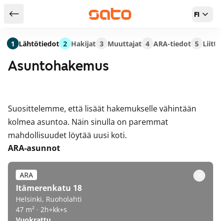
FI
Takaisin hakutuloksiin
1
Lähtötiedot
2
Hakijat
3
Muuttajat
4
ARA-tiedot
5
Liitt
Asuntohakemus
Suosittelemme, että lisäät hakemukselle vähintään
kolmea asuntoa. Näin sinulla on paremmat
mahdollisuudet löytää uusi koti.
ARA-asunnot
ARA
Itämerenkatu 18
Helsinki, Ruoholahti
47 m² · 2h+kk+s
Vuokrattu