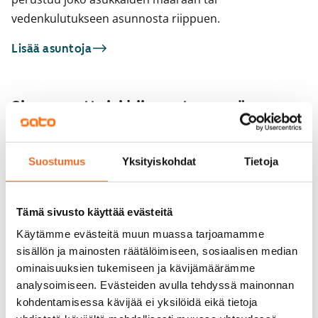
vedenkulutukseen asunnosta riippuen.
Lisää asuntoja
Sinua saattaisi kiinnostaa myös
1
/
29
Tuiskunkatu 7
Suostumus
Yksityiskohdat
Tietoja
1
/
1
Tampere, Härmälänranta
48,5 m² · 2h+kt+s
Lentovarikonkatu 
Heti vapaa
902 €
Tampere, Härmälänra
Tämä sivusto käyttää evästeitä
56 m² · 2h+k+s
Vapautumassa 1.10.
Käytämme evästeitä muun muassa tarjoamamme
sisällön ja mainosten räätälöimiseen, sosiaalisen median
ominaisuuksien tukemiseen ja kävijämäärämme
analysoimiseen. Evästeiden avulla tehdyssä mainonnan
kohdentamisessa kävijää ei yksilöidä eikä tietoja