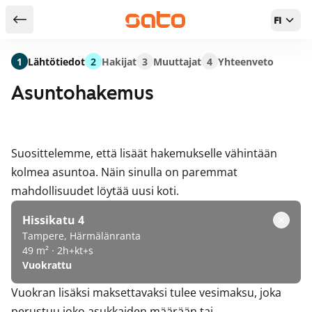
FI
Takaisin hakutuloksiin
1
Lähtötiedot
2
Hakijat
3
Muuttajat
4
Yhteenveto
Asuntohakemus
Suosittelemme, että lisäät hakemukselle vähintään
kolmea asuntoa. Näin sinulla on paremmat
mahdollisuudet löytää uusi koti.
Hissikatu 4
Tampere, Härmälänranta
49 m² · 2h+kt+s
Vuokrattu
Vuokran lisäksi maksettavaksi tulee vesimaksu, joka
perustuu joko asukkaiden määrään tai